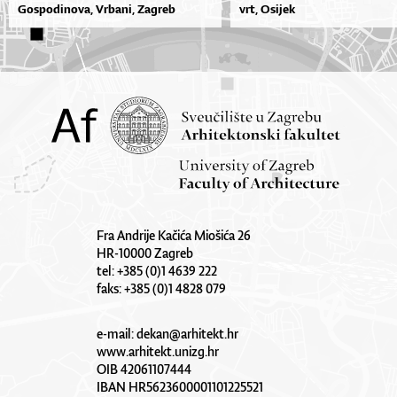
Gospodinova, Vrbani, Zagreb
vrt, Osijek
Fra Andrije Kačića Miošića 26
HR-10000 Zagreb
tel: +385 (0)1 4639 222
faks: +385 (0)1 4828 079
e-mail:
dekan@arhitekt.hr
www.arhitekt.unizg.hr
OIB 42061107444
IBAN HR5623600001101225521