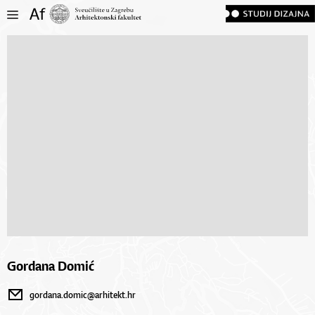
Gordana Domić
gordana.domic@arhitekt.hr