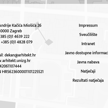
Andrije Kačića Miošića 26
Impressum
10000 Zagreb
Sveučilište
 +385 (0)1 4639 222
: +385 (0)1 4828 079
Intranet
Javno dostupne informaci
il:
dekan@arhitekt.hr
arhitekt.unizg.hr
Javna nabava
42061107444
Natječaji
N HR5623600001101225521
Rezultati natječaja