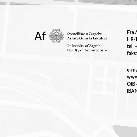
Fra 
HR-
tel:
faks
e-ma
www.
OIB 
IBA