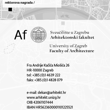
rektorova nagrada /
Fra Andrije Kačića Miošića 26
HR-10000 Zagreb
tel: +385 (0)1 4639 222
faks: +385 (0)1 4828 079
e-mail:
dekan@arhitekt.hr
www.arhitekt.unizg.hr
OIB 42061107444
IBAN HR5623600001101225521