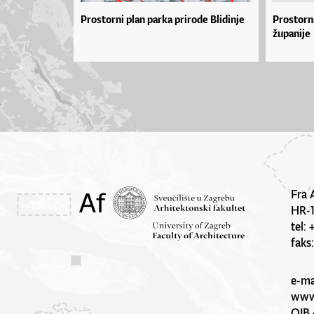
Prostorni plan parka prirode Blidinje
Prostorn
županije
Fra 
HR-
tel:
faks
e-ma
www.
OIB 