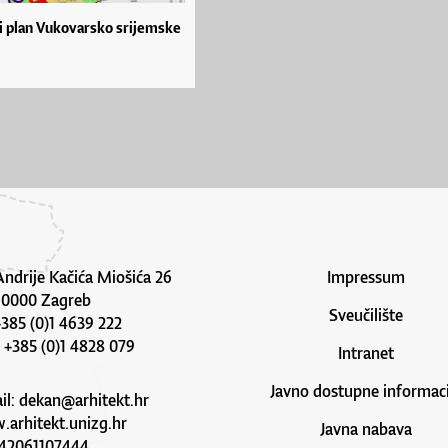
i plan Vukovarsko srijemske
Andrije Kačića Miošića 26
Impressum
10000 Zagreb
Sveučilište
 +385 (0)1 4639 222
: +385 (0)1 4828 079
Intranet
Javno dostupne informaci
il:
dekan@arhitekt.hr
arhitekt.unizg.hr
Javna nabava
42061107444