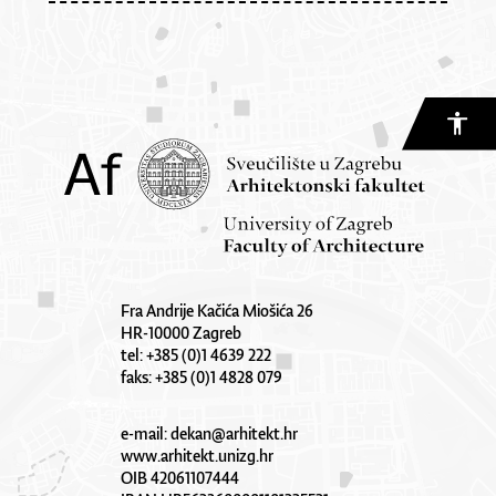
Fra Andrije Kačića Miošića 26
HR-10000 Zagreb
tel: +385 (0)1 4639 222
faks: +385 (0)1 4828 079
e-mail:
dekan@arhitekt.hr
www.arhitekt.unizg.hr
OIB 42061107444