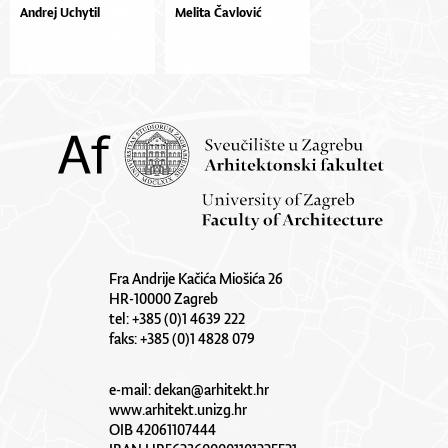
Andrej Uchytil
Melita Čavlović
Fra Andrije Kačića Miošića 26
HR-10000 Zagreb
tel: +385 (0)1 4639 222
faks: +385 (0)1 4828 079
e-mail:
dekan@arhitekt.hr
www.arhitekt.unizg.hr
OIB 42061107444