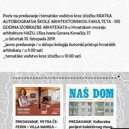
Poziv na predavanje i tematsko vodstvo kroz izložbu KRATKA
AUTOBIOGRAFIJA ŠKOLE ARHITEKTONSKOG FAKULTETA - 100
GODINA IZOBRAZBE ARHITEKATA u Hrvatskom muzeju
arhitekture HAZU, Ulica Ivana Gorana Kovačića 37
_u četvrtak 10. listopada 2019.
_javno predavanje / u sklopu kolegija Autorski pristupi hrvatskih
arhitekata / u 9.00 sati
_tematsko vodstvo kroz izložbu u 10.00 sati
PRE­DA­VA­NJE: PE­TRA ČE­
PRE­DA­VA­NJE: Kul­tu­ral­na
FE­RIN > VIL­LA MA­I­REA –
po­vi­je­st ko­lek­tiv­nog sta­no­