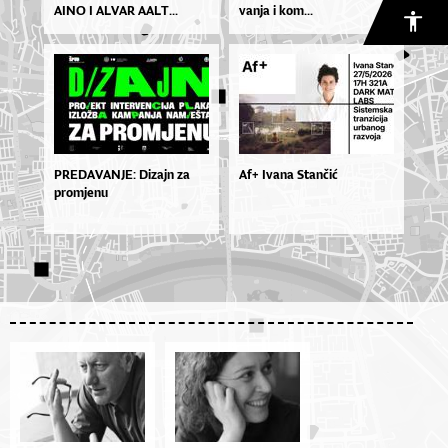
AI­NO I AL­VAR AA­LT...
van­ja i kom...
PREDAVANJE: Dizajn za
Af+ Ivana Stančić
promjenu