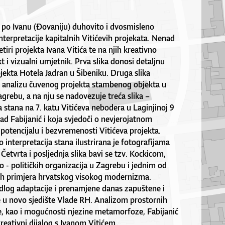
e po Ivanu (Đovaniju) duhovito i dvosmisleno
terpretacije kapitalnih Vitićevih projekata. Nenad
etiri projekta Ivana Vitića te na njih kreativno
kt i vizualni umjetnik. Prva slika donosi detaljnu
ojekta Hotela Jadran u Šibeniku. Druga slika
 i analizu čuvenog projekta stambenog objekta u
Zagrebu, a na nju se nadovezuje treća slika –
 stana na 7. katu Vitićeva nebodera u Laginjinoj 9
ad Fabijanić i koja svjedoči o nevjerojatnom
otencijalu i bezvremenosti Vitićeva projekta.
interpretacija stana ilustrirana je fotografijama
Četvrta i posljednja slika bavi se tzv. Kockicom,
- političkih organizacija u Zagrebu i jednim od
h primjera hrvatskog visokog modernizma.
jedlog adaptacije i prenamjene danas zapuštene i
 u novo sjedište Vlade RH. Analizom prostornih
, kao i mogućnosti njezine metamorfoze, Fabijanić
kreativni dijalog s Ivanom Vitićem.