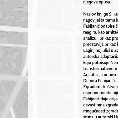
njegova opusa.
Naslov knjige Slik
nagoviješta temu in
Fabijanić odabire č
reagira, kao arhite
analizu i prikaz pr
predstavlja prikaz
Laginjinoj ulici u 
autorska adaptacija
koju potpisuje Nen
transformativnom p
Adaptacija odnosno 
Damira Fabijanića. 
Zgradom društveno 
najmonumentalniji
Fabijanić daje pri
devastirane zgrade
mogućnosti zgrade
stupa u autorski i 