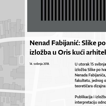
Nenad Fabijanić: Slike po
izložba u Oris kući arhitek
U utorak 15 svibnja
14. svibnja 2018.
izložba Slike po Iv
Nenada Fabijanića
fakultetu, jednog o
teoretičara dizajna
Publikacija i izlož
interpretaciju od