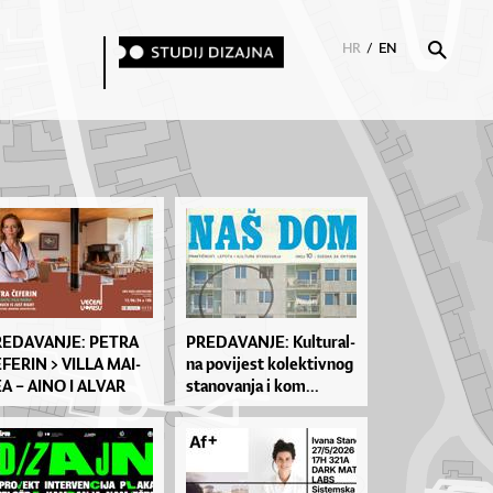
HR
/
EN
E­DA­VA­NJE: PE­TRA
PRE­DA­VA­NJE: Kul­tu­ral­
­FE­RIN > VIL­LA MA­I­
na po­vi­je­st ko­lek­tiv­nog
A – AI­NO I AL­VAR
sta­no­van­ja i kom...
­LT...