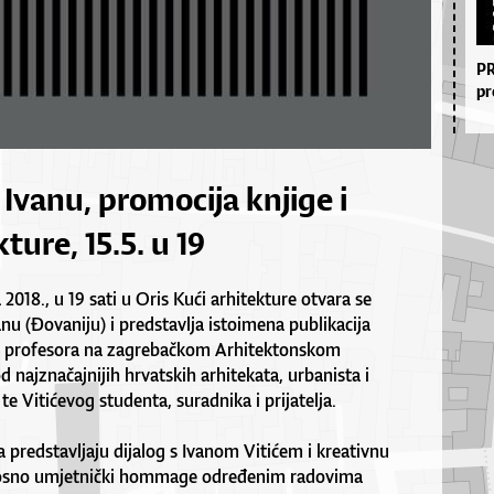
PR
pr
 Ivanu, promocija knjige i
ture, 15.5. u 19
 2018., u 19 sati u Oris Kući arhitekture otvara se
anu (Đovaniju) i predstavlja istoimena publikacija
, profesora na zagrebačkom Arhitektonskom
d najznačajnijih hrvatskih arhitekata, urbanista i
 te Vitićevog studenta, suradnika i prijatelja.
ba predstavljaju dijalog s Ivanom Vitićem i kreativnu
nosno umjetnički hommage određenim radovima