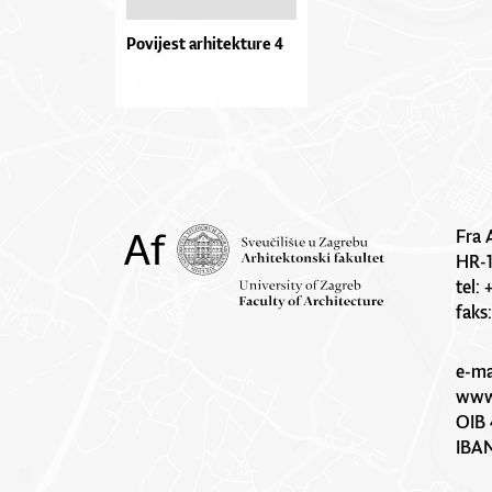
Povijest arhitekture 4
Fra 
HR-
tel:
faks
e-ma
www.
OIB 
IBA