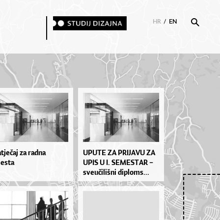
HR
/
EN
tječaj za radna
UPU­TE ZA PRI­JA­VU ZA
esta
UPIS U I. SE­MES­TAR –
sve­u­či­liš­ni di­plo­ms...