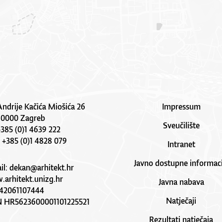
Andrije Kačića Miošića 26
Impressum
10000 Zagreb
Sveučilište
 +385 (0)1 4639 222
: +385 (0)1 4828 079
Intranet
Javno dostupne informaci
il:
dekan@arhitekt.hr
arhitekt.unizg.hr
Javna nabava
42061107444
Natječaji
N HR5623600001101225521
Rezultati natječaja