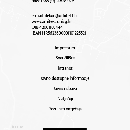
faks: +385 (0)1 4828 079
e-mail:
dekan@arhitekt.hr
www.arhitekt.unizg.hr
OIB 42061107444
IBAN HR5623600001101225521
Impressum
Sveučilište
Intranet
Javno dostupne informacije
Javna nabava
Natječaji
Rezultati natječaja
1000 m