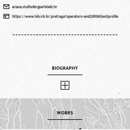
ariana.stulhofer@arhitekt.hr
https://www.bib.irb.hr/pretraga?operators=and|28106|text|profile
BIOGRAPHY
WORKS