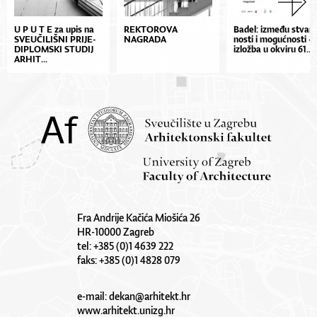
U P U T E za upis na
REKTOROVA
Ba­de­l: iz­me­đu stvar­
SVE­U­ČI­LIŠ­NI PRI­JE­
NAGRADA
nos­ti i mo­gu­ćnos­ti –
DI­PLOM­SKI STU­DIJ
izlož­ba u okvi­ru 61....
AR­HIT...
Fra Andrije Kačića Miošića 26
HR-10000 Zagreb
tel: +385 (0)1 4639 222
faks: +385 (0)1 4828 079
e-mail:
dekan@arhitekt.hr
www.arhitekt.unizg.hr