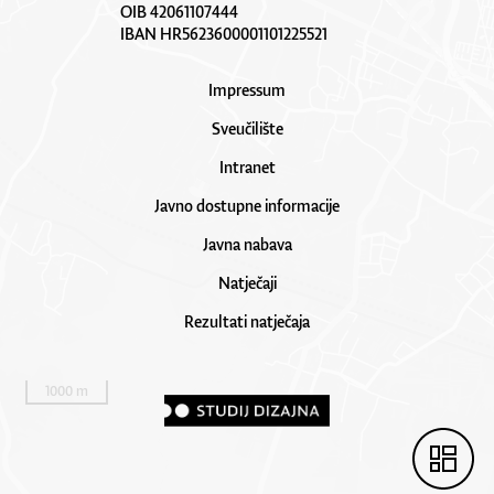
OIB 42061107444
IBAN HR5623600001101225521
Impressum
Sveučilište
Intranet
Javno dostupne informacije
Javna nabava
Natječaji
Rezultati natječaja
1000 m