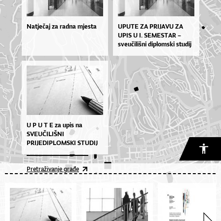
Natječaj za radna mjesta
UPUTE ZA PRIJAVU ZA
UPIS U I. SEMESTAR –
sveučilišni diplomski studij
Arhitektura i urbanizam – –
ak. god. 2026./2027.
U P U T E za upis na
SVEUČILIŠNI
PRIJEDIPLOMSKI STUDIJ
ARHITEKTURA I
URBANIZAM u I. semestar
Pretraživanje građe
– ak. god. 2026./2027.