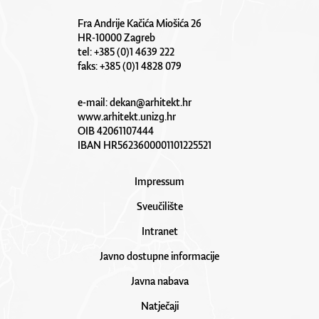
Fra Andrije Kačića Miošića 26
HR-10000 Zagreb
tel: +385 (0)1 4639 222
faks: +385 (0)1 4828 079
e-mail:
dekan@arhitekt.hr
www.arhitekt.unizg.hr
OIB 42061107444
IBAN HR5623600001101225521
Impressum
Sveučilište
Intranet
Javno dostupne informacije
Javna nabava
Natječaji