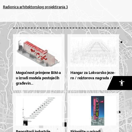
Radionica arhitektonskog projektiranja 3
Mo­gu­ćno­st pri­mje­ne BI­M-a
Han­gar za Lo­kvar­sko je­ze­
u izra­di mo­de­la pos­to­je­ćih
ro / rek­to­ro­va na­gra­da /
gra­đe­vin...
Repozitorij industrije
Sklonište u prirodi