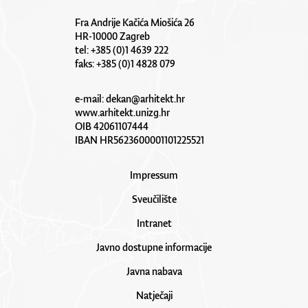
Fra Andrije Kačića Miošića 26
HR-10000 Zagreb
tel: +385 (0)1 4639 222
faks: +385 (0)1 4828 079
e-mail:
dekan@arhitekt.hr
www.arhitekt.unizg.hr
OIB 42061107444
IBAN HR5623600001101225521
Impressum
Sveučilište
Intranet
Javno dostupne informacije
Javna nabava
Natječaji