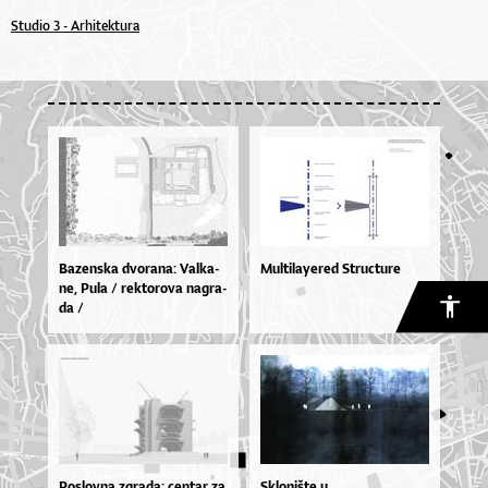
Studio 3 - Arhitektura
Ba­zen­ska dvo­ra­na: Val­ka­
Multilayered Structure
ne, Pu­la / rek­to­ro­va na­gra­
da /
Po­slov­na zgra­da: cen­tar za
Sklonište u