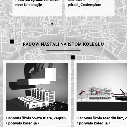
no­ve teh­no­lo­gi­je
prirodi_Contemplum
RADOVI NASTALI NA ISTOM KOLEGIJU
Osnovna škola Sveta Klara, Zagreb
Osnovna škola Magdin kut, 
/ pohvala kolegija /
/ pohvala kolegija /