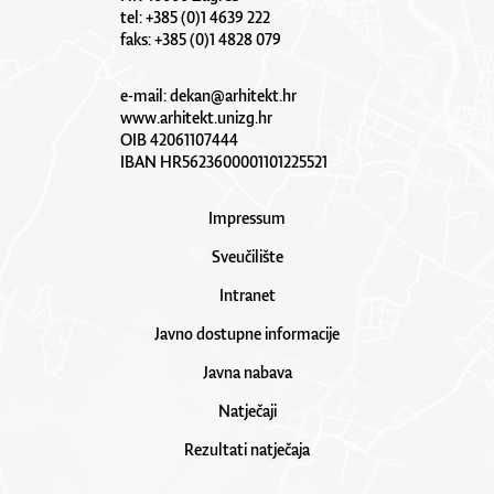
tel: +385 (0)1 4639 222
faks: +385 (0)1 4828 079
e-mail:
dekan@arhitekt.hr
www.arhitekt.unizg.hr
OIB 42061107444
IBAN HR5623600001101225521
Impressum
Sveučilište
Intranet
Javno dostupne informacije
Javna nabava
Natječaji
Rezultati natječaja