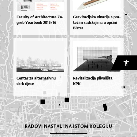
Fa­cul­ty of Ar­chi­te­ctu­re Za­
Gra­vi­ta­cij­ska vi­na­ri­ja s pra­
greb Ye­ar­bo­ok 2015/16
te­ćim sa­dr­ža­ji­ma u op­ći­ni
Bis­tra
Centar za alternativnu
Revitalizacija plivališta
skrb djece
KPK
RADOVI NASTALI NA ISTOM KOLEGIJU