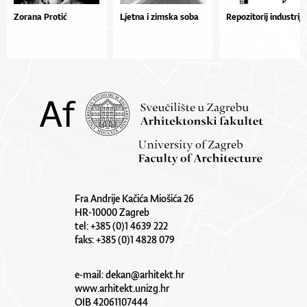
Zorana Protić
Ljetna i zimska soba
Repozitorij industrije
Fra Andrije Kačića Miošića 26
HR-10000 Zagreb
tel: +385 (0)1 4639 222
faks: +385 (0)1 4828 079
e-mail:
dekan@arhitekt.hr
www.arhitekt.unizg.hr
OIB 42061107444