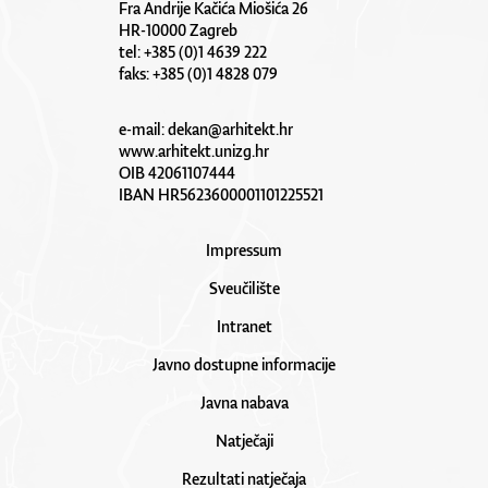
Fra Andrije Kačića Miošića 26
HR-10000 Zagreb
tel: +385 (0)1 4639 222
faks: +385 (0)1 4828 079
e-mail:
dekan@arhitekt.hr
www.arhitekt.unizg.hr
OIB 42061107444
IBAN HR5623600001101225521
Impressum
Sveučilište
Intranet
Javno dostupne informacije
Javna nabava
Natječaji
Rezultati natječaja