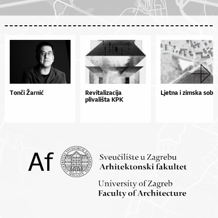
Tonči Žarnić
Revitalizacija
Ljetna i zimska soba
plivališta KPK