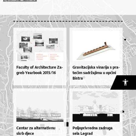
Fa­cul­ty of Ar­chi­te­ctu­re Za­
Gra­vi­ta­cij­ska vi­na­ri­ja s pra­
greb Ye­ar­bo­ok 2015/16
te­ćim sa­dr­ža­ji­ma u op­ći­ni
Bis­tra
Centar za alternativnu
Poljoprivredna zadruga
skrb djece
sela Legrad