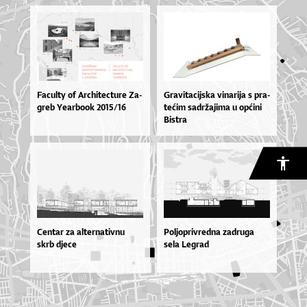
Fa­cul­ty of Ar­chi­te­ctu­re Za­
Gra­vi­ta­cij­ska vi­na­ri­ja s pra­
greb Ye­ar­bo­ok 2015/16
te­ćim sa­dr­ža­ji­ma u op­ći­ni
Bis­tra
Centar za alternativnu
Poljoprivredna zadruga
skrb djece
sela Legrad