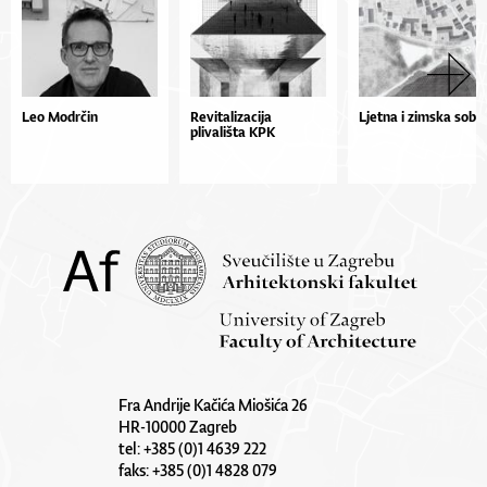
Leo Modrčin
Revitalizacija
Ljetna i zimska soba
plivališta KPK
Fra Andrije Kačića Miošića 26
HR-10000 Zagreb
tel: +385 (0)1 4639 222
faks: +385 (0)1 4828 079