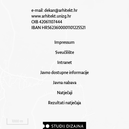
e-mail:
dekan@arhitekt.hr
www.arhitekt.unizg.hr
OIB 42061107444
IBAN HR5623600001101225521
Impressum
Sveučilište
Intranet
Javno dostupne informacije
Javna nabava
Natječaji
Rezultati natječaja
1000 m