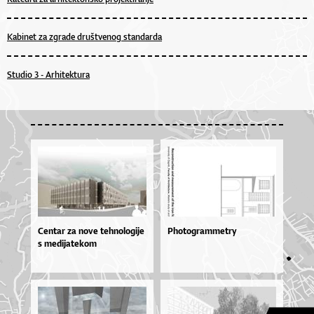
Kabinet za zgrade društvenog standarda
Studio 3 - Arhitektura
Cen­tar za no­ve teh­no­lo­gi­je
Photogrammetry
s me­di­ja­te­kom