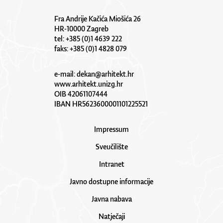
Fra Andrije Kačića Miošića 26
HR-10000 Zagreb
tel: +385 (0)1 4639 222
faks: +385 (0)1 4828 079
e-mail:
dekan@arhitekt.hr
www.arhitekt.unizg.hr
OIB 42061107444
IBAN HR5623600001101225521
Impressum
Sveučilište
Intranet
Javno dostupne informacije
Javna nabava
Natječaji