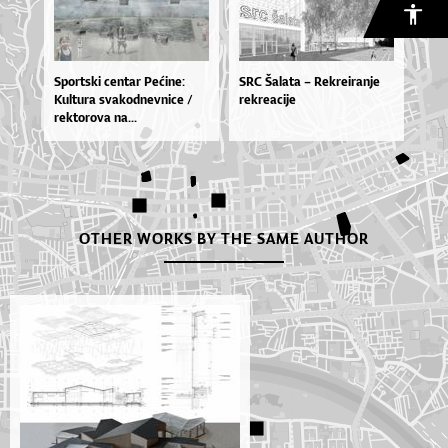
Spor­tski cen­tar Pe­ći­ne:
SRC Šalata – Rekreiranje
Kul­tu­ra sva­kod­nev­ni­ce /
rekreacije
rek­to­ro­va na...
OTHER WORKS BY THE SAME AUTHOR