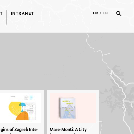
T
INTRANET
HR
/
EN
­gi­ns of Za­greb In­te­
Mare-Monti: A City