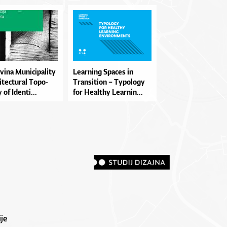
­vi­na Mu­ni­ci­pa­li­ty
Le­ar­ni­ng Spa­ces in
i­te­ctu­ral To­po­
Tran­si­ti­on – Typo­lo­gy
 of Iden­ti...
for He­al­thy Le­ar­nin...
je