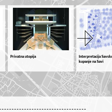
Privatna utopija
Interpretacija Savsk
kupanje na Savi