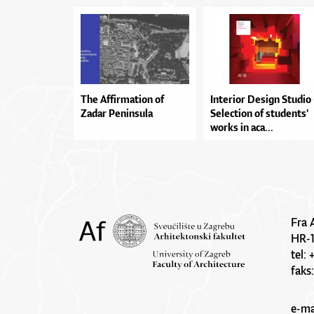
The Affirmation of
In­te­ri­or De­si­gn Stu­dio
Zadar Peninsula
Se­le­cti­on of stu­den­ts'
wor­ks in aca...
Fra 
HR-
tel:
faks
e-ma