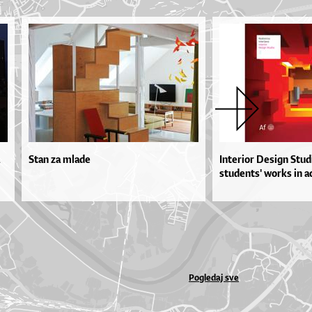
Stan za mlade
Interior Design Studi
students' works in a
Pogledaj sve