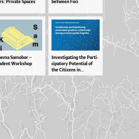
or­s: Pri­va­te Spa­ces
between Foci
nema Samobor –
In­ves­ti­ga­ti­ng the Par­ti­
udent Workshop
ci­pa­to­ry Po­ten­ti­al of
the Ci­ti­ze­ns in...