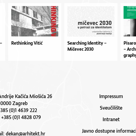
 –
Rethinking Vitić
Searching Identity –
Pi­sa­ro
Mičevec 2030
– Ar­ch
grap­hy
Andrije Kačića Miošića 26
Impressum
10000 Zagreb
Sveučilište
 +385 (0)1 4639 222
: +385 (0)1 4828 079
Intranet
Javno dostupne informaci
il:
dekan@arhitekt.hr