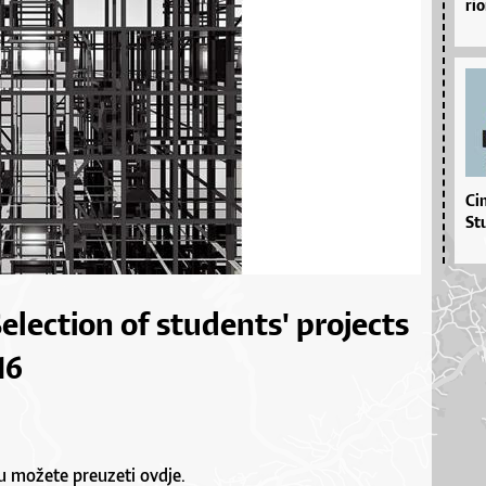
ri­
Ci
St
Selection of students' projects
16
ju možete preuzeti ovdje.