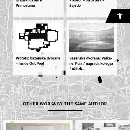
Gradski bazen u
Prostor – Struktura –
Primoštenu
Svjetlo
Pro­to­tip ba­zen­ske dvo­ra­ne
Ba­zen­ska dvo­ra­na: Val­ka­
– In­si­de Out Po­ol
ne, Pu­la / na­gra­da ko­le­gi­ja
/ uži izb...
OTHER WORKS BY THE SAME AUTHOR