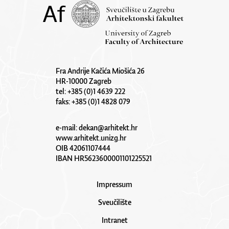
Fra Andrije Kačića Miošića 26
HR-10000 Zagreb
tel: +385 (0)1 4639 222
faks: +385 (0)1 4828 079
e-mail:
dekan@arhitekt.hr
www.arhitekt.unizg.hr
OIB 42061107444
IBAN HR5623600001101225521
Impressum
Sveučilište
Intranet