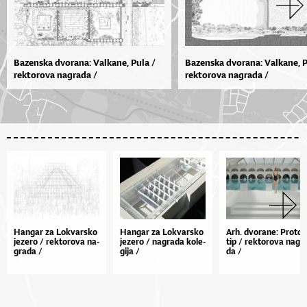
Bazenska dvorana: Valkane, Pula /
Bazenska dvorana: Valkane, P
rektorova nagrada /
rektorova nagrada /
Han­gar za Lo­kvar­sko
Han­gar za Lo­kvar­sko
Ar­h. dvo­ra­ne: Pro­to­
je­ze­ro / rek­to­ro­va na­
je­ze­ro / na­gra­da ko­le­
tip / rek­to­ro­va na­gr
gra­da /
gi­ja /
da /