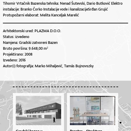
Tihomir Vrtačnik Bazenska tehnika: Nenad Šutevski, Dario Butković Elektro
instalacije: Branko Čorko Instalacije vode i kanalizacijeSrđan Grujić
Protupožarni elaborat: Melita Kanceljak Marelić
Arhitektonski ured: PLAZMA D.O.O.
Status: izvedeno
Namjena: Gradski zatvoreni Bazen
Bruto površina: 9.648,00 m²
Projektirano: 2008
Izvedeno: 2016
Autor(i) fotografija: Marko Mihaljević, Tamás Bujnovszky