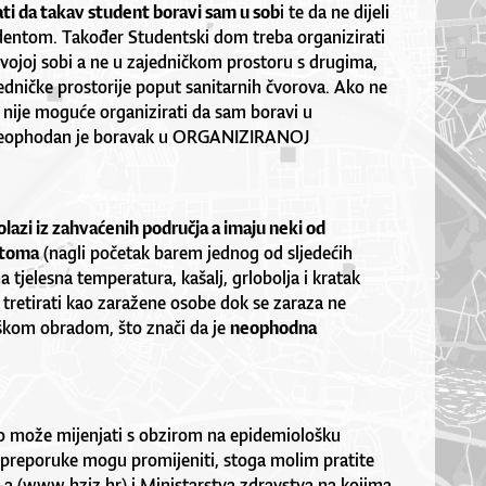
ati da takav student boravi sam u sob
i te da ne dijeli
dentom. Također Studentski dom treba organizirati
svojoj sobi a ne u zajedničkom prostoru s drugima,
jedničke prostorije poput sanitarnih čvorova. Ako ne
o nije moguće organizirati da sam boravi u
 neophodan je boravak u ORGANIZIRANOJ
lazi iz zahvaćenih područja a imaju neki od
ptoma
(nagli početak barem jednog od sljedećih
tjelesna temperatura, kašalj, grlobolja i kratak
tretirati kao zaražene osobe dok se zaraza ne
oškom obradom, što znači da je
neophodna
zo može mijenjati s obzirom na epidemiološku
ve preporuke mogu promijeniti, stoga molim pratite
a (www.hzjz.hr) i Ministarstva zdravstva na kojima