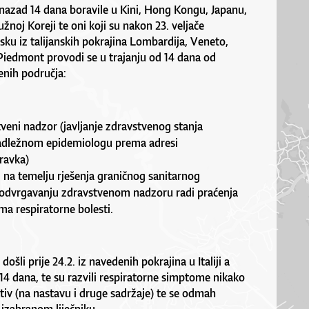
nazad 14 dana boravile u Kini, Hong Kongu, Japanu,
užnoj Koreji te oni koji su nakon 23. veljače
sku iz talijanskih pokrajina Lombardija, Veneto,
iedmont provodi se u trajanju od 14 dana od
nih područja:
tveni nadzor
(javljanje zdravstvenog stanja
 nadležnom epidemiologu prema adresi
ravka)
i na temelju rješenja graničnog sanitarnog
podvrgavanju zdravstvenom nadzoru radi praćenja
a respiratorne bolesti.
 došli prije 24.2. iz navedenih pokrajina u Italiji a
4 dana, te su razvili respiratorne simptome nikako
ktiv (na nastavu i druge sadržaje) te se odmah