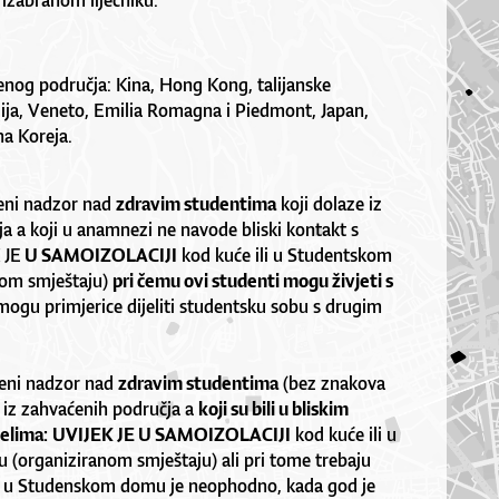
 izabranom liječniku.
ćenog područja: Kina, Hong Kong, talijanske
ja, Veneto, Emilia Romagna i Piedmont, Japan,
na Koreja.
veni nadzor nad
zdravim studentima
koji dolaze iz
a a koji u anamnezi ne navode bliski kontakt s
 JE
U SAMOIZOLACIJI
kod kuće ili u Studentskom
om smještaju)
pri čemu ovi studenti mogu živjeti s
ogu primjerice dijeliti studentsku sobu s drugim
veni nadzor nad
zdravim studentima
(bez znakova
e iz zahvaćenih područja a
koji su bili u bliskim
elima:
UVIJEK JE U SAMOIZOLACIJI
kod kuće ili u
(organiziranom smještaju) ali pri tome trebaju
e, u Studenskom domu je neophodno, kada god je