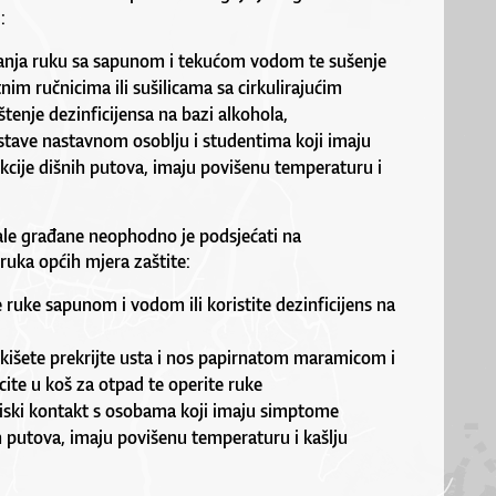
:
nja ruku sa sapunom i tekućom vodom te sušenje
nim ručnicima ili sušilicama sa cirkulirajućim
štenje dezinficijensa na bazi alkohola,
stave nastavnom osoblju i studentima koji imaju
cije dišnih putova, imaju povišenu temperaturu i
ale građane neophodno je podsjećati na
ruka općih mjera zaštite:
e ruke sapunom i vodom ili koristite dezinficijens na
i kišete prekrijte usta i nos papirnatom maramicom i
cite u koš za otpad te operite ruke
liski kontakt s osobama koji imaju simptome
ih putova, imaju povišenu temperaturu i kašlju