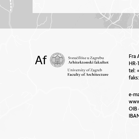
Fra 
HR-
tel:
faks
e-ma
www.
OIB 
IBA