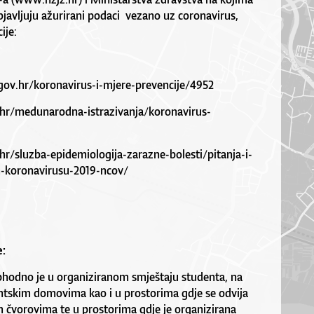
avljuju ažurirani podaci vezano uz coronavirus,
ije:
gov.hr/koronavirus-i-mjere-prevencije/4952
hr/medunarodna-istrazivanja/koronavirus-
r/sluzba-epidemiologija-zarazne-bolesti/pitanja-i-
-koronavirusu-2019-ncov/
e:
hodno je u organiziranom smještaju studenta, na
tskim domovima kao i u prostorima gdje se odvija
m čvorovima te u prostorima gdje je organizirana