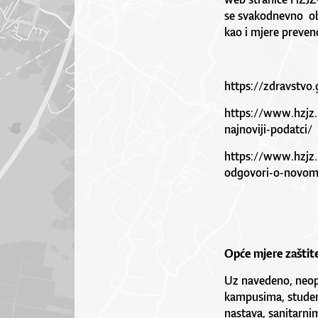
se svakodnevno obj
kao i mjere prevenc
https://zdravstvo.
https://www.hzjz.
najnoviji-podatci/
https://www.hzjz.h
odgovori-o-novom
Opće mjere zaštit
Uz navedeno, neop
kampusima, studen
nastava, sanitarni