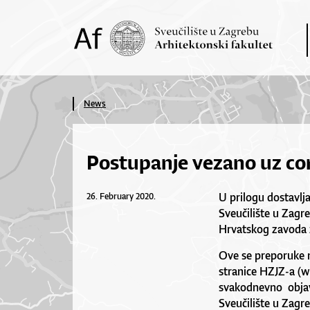
News
Postupanje vezano uz co
U prilogu dostav
26. February 2020.
Sveučilište u Zagr
Hrvatskog zavoda 
Ove se preporuke 
stranice HZJZ-a (
w
svakodnevno objavl
Sveučilište u Zagre