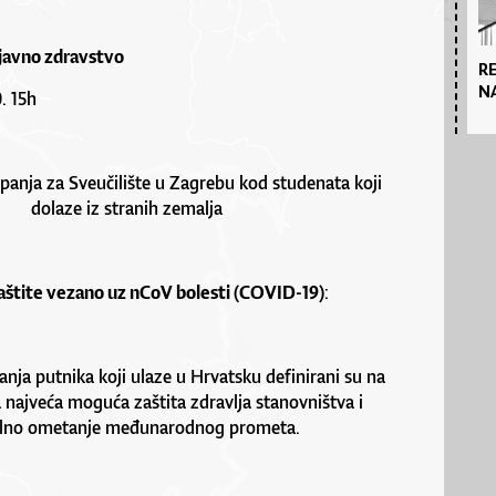
 javno zdravstvo
R
N
. 15h
anja za Sveučilište u Zagrebu kod studenata koji
dolaze iz stranih zemalja
aštite vezano uz
nCoV bolesti (COVID-19)
:
nja putnika koji ulaze u Hrvatsku definirani su na
a najveća moguća zaštita zdravlja stanovništva i
alno ometanje međunarodnog prometa.