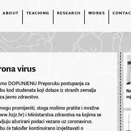
ABOUT
TEACHING
RESEARCH
WORKS
CONTAC
rona virus
ljamo DOPUNJENU Preporuku postupanja za
ebu kod studenata koji dolaze iz stranih zemalja
Na
za javno zdravstvo.
mj
mogu promijeniti, stoga molimo pratite i mrežne
ww.hzjz.hr
) i Ministarstva zdravstva na kojima se
juju ažurirani podaci vezano uz coronavirus.
bu će također kontinuirano izvještavati o