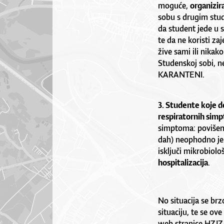
moguće,
organizir
sobu s drugim stu
da student jede u 
te da ne koristi za
žive sami ili nikak
Studenskoj sobi,
KARANTENI.
3. Studente koje do
respiratornih sim
simptoma: povišena 
dah) neophodno je 
isključi mikrobiol
hospitalizacija
.
No situacija se br
situaciju, te se o
web stranice HZJZ-