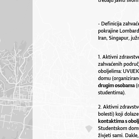
trebaju javiti svom
- Definicija zahva
pokrajine Lombardi
Iran, Singapur, juž
1. Aktivni zdravst
zahvaćenih područj
oboljelima:
UVIJEK
domu (organiziran
drugim osobama
(m
studentima).
2. Aktivni zdravst
bolesti) koji dolaz
kontaktima s obolj
Studentskom domu 
živjeti sami. Dakl