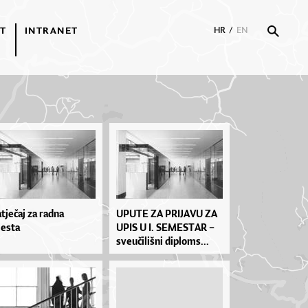
T
INTRANET
HR
/
EN
tječaj za radna
UPU­TE ZA PRI­JA­VU ZA
esta
UPIS U I. SE­MES­TAR –
sve­u­či­liš­ni di­plo­ms...