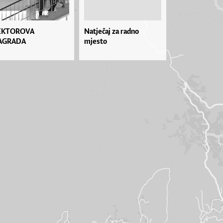
EKTOROVA
Natječaj za radno
AGRADA
mjesto