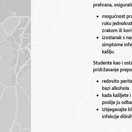
prehrana, osigurati
mogućnost pra
ruku jednokrat
zrakom ili kori
izostanak s na
simptome infek
kašlju.
Studente kao i ost
pridržavanje prepo
redovito perit
bazi alkohola
kada kašljete 
poslije ju odba
izbjegavajte b
infekcije dišn