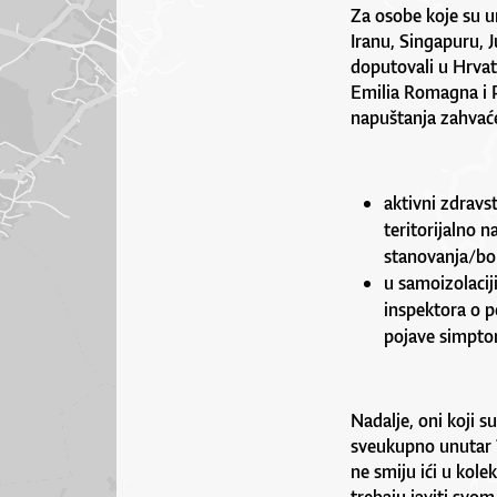
Za osobe koje su u
Iranu, Singapuru, J
doputovali u Hrvat
Emilia Romagna i P
napuštanja zahvaće
aktivni zdravs
teritorijalno
stanovanja/bo
u samoizolacij
inspektora o 
pojave simptom
Nadalje, oni koji su
sveukupno unutar 1
ne smiju ići u kole