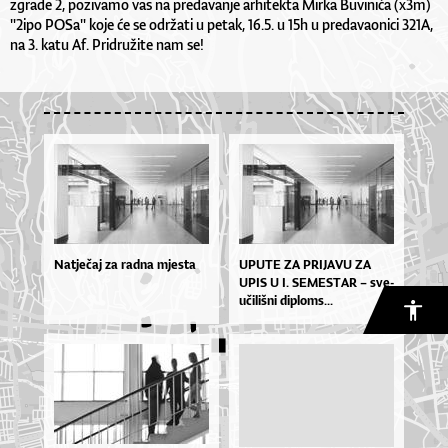
zgrade 2, pozivamo vas na predavanje arhitekta Mirka Buvinića (x3m)
"2ipo POSa" koje će se održati u petak, 16.5. u 15h u predavaonici 321A,
na 3. katu Af. Pridružite nam se!
Natječaj za radna mjesta
UPU­TE ZA PRI­JA­VU ZA
UPIS U I. SE­MES­TAR – sve­
u­či­liš­ni di­plo­ms...