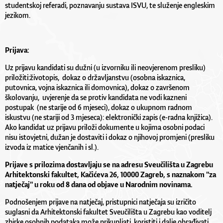
studentskoj referadi, poznavanju sustava ISVU, te služenje engleskim
jezikom.
Prijava:
Uz prijavu kandidati su dužni (u izvorniku ili neovjerenom presliku)
priložiti:životopis, dokaz o državljanstvu (osobna iskaznica,
putovnica, vojna iskaznica ili domovnica), dokaz o završenom
školovanju, uvjerenje da se protiv kandidata ne vodi kazneni
postupak (ne starije od 6 mjeseci), dokaz o ukupnom radnom
iskustvu (ne stariji od 3 mjeseca): elektronički zapis (e-radna knjižica).
Ako kandidat uz prijavu priloži dokumente u kojima osobni podaci
nisu istovjetni, dužan je dostaviti i dokaz o njihovoj promjeni (presliku
izvoda iz matice vjenčanih i sl.).
Prijave s prilozima dostavljaju se na adresu Sveučilišta u Zagrebu
Arhitektonski fakultet, Kačićeva 26, 10000 Zagreb, s naznakom "za
natječaj" u roku od 8 dana od objave u Narodnim novinama.
Podnošenjem prijave na natječaj, pristupnici natječaja su izričito
suglasni da Arhitektonski fakultet Sveučilišta u Zagrebu kao voditelj
zbirke osobnih podataka može prikupljati, koristiti i dalje obrađivati