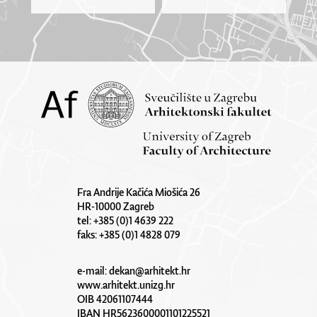
Fra Andrije Kačića Miošića 26
HR-10000 Zagreb
tel: +385 (0)1 4639 222
faks: +385 (0)1 4828 079
e-mail:
dekan@arhitekt.hr
www.arhitekt.unizg.hr
OIB 42061107444
IBAN HR5623600001101225521