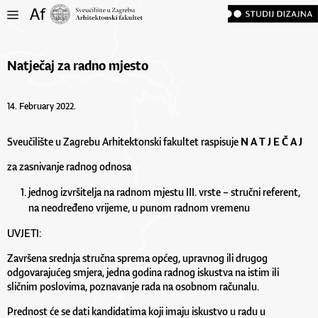
Natječaj za radno mjesto
14. February 2022.
Sveučilište u Zagrebu Arhitektonski fakultet raspisuje
N A T J E Č A J
za zasnivanje radnog odnosa
jednog izvršitelja na radnom mjestu III. vrste – stručni referent,
na neodređeno vrijeme, u punom radnom vremenu
UVJETI:
Završena srednja stručna sprema općeg, upravnog ili drugog
odgovarajućeg smjera, jedna godina radnog iskustva na istim ili
sličnim poslovima, poznavanje rada na osobnom računalu.
Prednost će se dati kandidatima koji imaju iskustvo u radu u