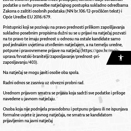
podatke u svrhu provedbe natječajnog postupka sukladno odredbama
Zakona o zaštiti osobnih podataka (NN br.106/12-pročišćen tekst) i
Opće Uredbe EU 2016/679.
Pristupnici koji se pozivaju na pravo prednosti prilikom zapošljavanja
sukladno posebnim propisima dužni su se u prijavi na natječaj pozvati
na to pravo te imaju prednost u odnosu na ostale kandidate samo
pod jednakim uvjetima utvrđenim natječajem, a na temelju uredne,
potpune i pravovremene prijave na natječaj (https://gov.hr/moja-
uprava/hrvatski-branitelji/zaposljavanje/prednost-pri-
zaposljavanju/403).
Na natječaj se mogu javiti osobe oba spola.
Radni odnos se zasniva uz obvezni probni rad.
Urednom prijavom smatra se prijava koja sadrži sve podatke i priloge
navedene u javnom natječaju.
Osoba koja nije podnijela pravodobnu i potpunu prijavu ili ne ispunjava
formalne uvjete iz javnog natječaja, ne smatra se kandidatom
prijavljenim na javni natječaj