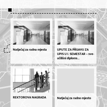
Natječaj za radna mjesta
UPU­TE ZA PRI­JA­VU ZA
UPIS U I. SE­MES­TAR – sve­
u­či­liš­ni di­plo­ms...
REKTOROVA NAGRADA
Natječaj za radno mjesto