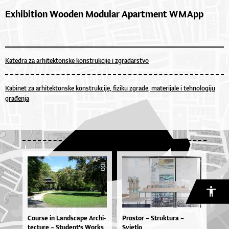
Exhibition Wooden Modular Apartment W M App
Katedra za arhitektonske konstrukcije i zgradarstvo
Kabinet za arhitektonske konstrukcije, fiziku zgrade, materijale i tehnologiju
građenja
Co­ur­se in Lan­dsca­pe Ar­chi­
Prostor – Struktura –
te­ctu­re – Stu­den­t's Wor­ks
Svjetlo