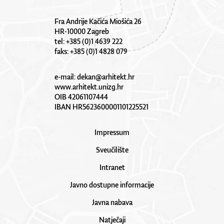
Fra Andrije Kačića Miošića 26
HR-10000 Zagreb
tel: +385 (0)1 4639 222
faks: +385 (0)1 4828 079
e-mail:
dekan@arhitekt.hr
www.arhitekt.unizg.hr
OIB 42061107444
IBAN HR5623600001101225521
Impressum
Sveučilište
Intranet
Javno dostupne informacije
Javna nabava
Natječaji