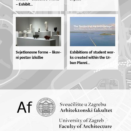
– Exhi­bit...
Svje­tlo­nos­ne for­me – li­kov­
Exhi­bi­ti­o­ns of stu­de­nt wor­
ni pos­tav izlož­be
ks cre­a­ted wit­hin the Ur­
ban Plan­ni...