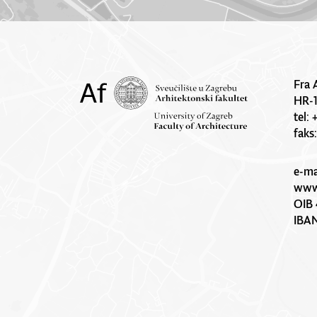
Fra 
HR-
tel:
faks
e-ma
www.
OIB 
IBA