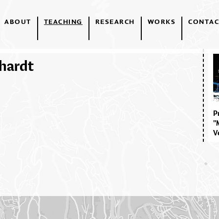
ABOUT
TEACHING
RESEARCH
WORKS
CONTAC
dhardt
P
"
V
A