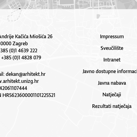
Andrije Kačića Miošića 26
Impressum
10000 Zagreb
Sveučilište
 +385 (0)1 4639 222
: +385 (0)1 4828 079
Intranet
Javno dostupne informaci
il:
dekan@arhitekt.hr
arhitekt.unizg.hr
Javna nabava
42061107444
Natječaji
N HR5623600001101225521
Rezultati natječaja