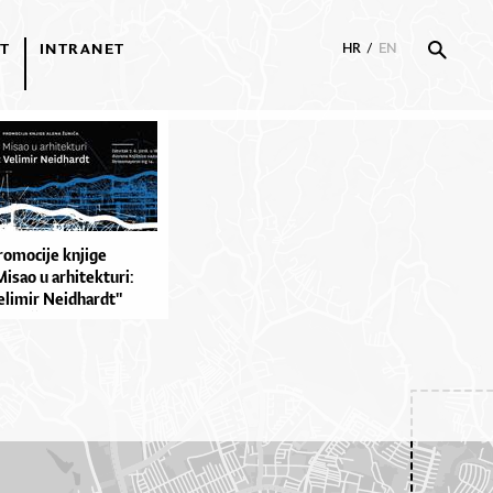
T
INTRANET
HR
/
EN
romocije knjige
Misao u arhitekturi:
elimir Neidhardt"
lena Žunića