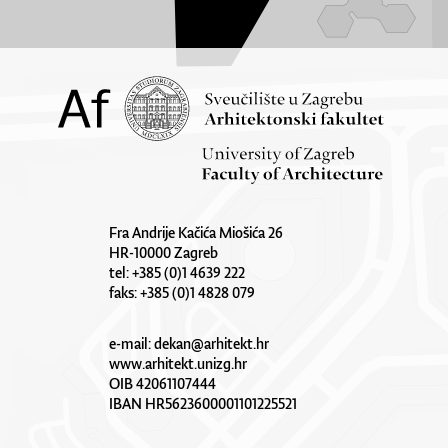
Fra Andrije Kačića Miošića 26
HR-10000 Zagreb
tel: +385 (0)1 4639 222
faks: +385 (0)1 4828 079
e-mail:
dekan@arhitekt.hr
www.arhitekt.unizg.hr
OIB 42061107444
IBAN HR5623600001101225521