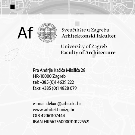
Fra Andrije Kačića Miošića 26
HR-10000 Zagreb
tel: +385 (0)1 4639 222
faks: +385 (0)1 4828 079
e-mail:
dekan@arhitekt.hr
www.arhitekt.unizg.hr
OIB 42061107444
IBAN HR5623600001101225521