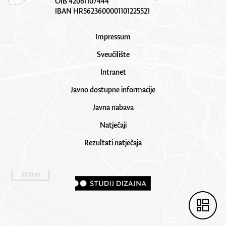
OIB 42061107444
IBAN HR5623600001101225521
Impressum
Sveučilište
Intranet
Javno dostupne informacije
Javna nabava
Natječaji
Rezultati natječaja
1000 m