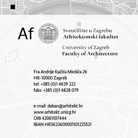
Fra Andrije Kačića Miošića 26
HR-10000 Zagreb
tel: +385 (0)1 4639 222
faks: +385 (0)1 4828 079
e-mail:
dekan@arhitekt.hr
www.arhitekt.unizg.hr
OIB 42061107444
IBAN HR5623600001101225521