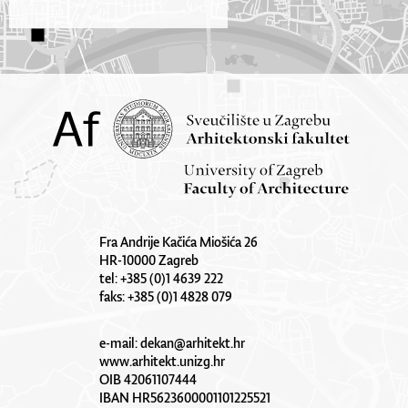
Fra Andrije Kačića Miošića 26
HR-10000 Zagreb
tel: +385 (0)1 4639 222
faks: +385 (0)1 4828 079
e-mail:
dekan@arhitekt.hr
www.arhitekt.unizg.hr
OIB 42061107444
IBAN HR5623600001101225521