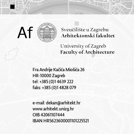
Fra Andrije Kačića Miošića 26
HR-10000 Zagreb
tel: +385 (0)1 4639 222
faks: +385 (0)1 4828 079
e-mail:
dekan@arhitekt.hr
www.arhitekt.unizg.hr
OIB 42061107444
IBAN HR5623600001101225521