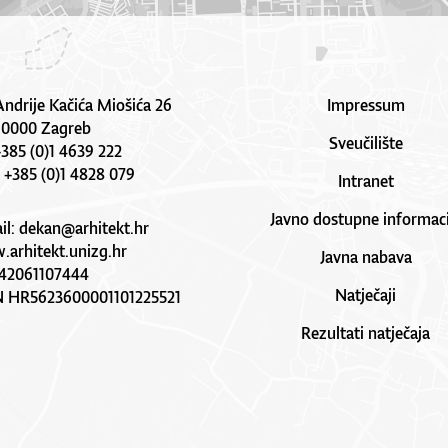
Andrije Kačića Miošića 26
Impressum
10000 Zagreb
Sveučilište
 +385 (0)1 4639 222
: +385 (0)1 4828 079
Intranet
Javno dostupne informaci
il:
dekan@arhitekt.hr
arhitekt.unizg.hr
Javna nabava
42061107444
Natječaji
N HR5623600001101225521
Rezultati natječaja