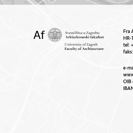
Fra 
HR-
tel:
faks
e-ma
www.
OIB 
IBA