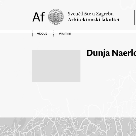
About
Alumni
Dunja Naerl