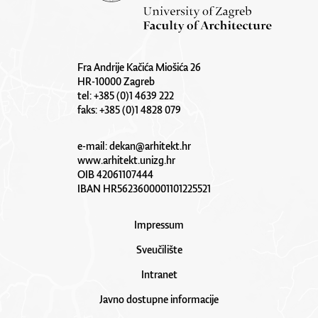
Fra Andrije Kačića Miošića 26
HR-10000 Zagreb
tel: +385 (0)1 4639 222
faks: +385 (0)1 4828 079
e-mail:
dekan@arhitekt.hr
www.arhitekt.unizg.hr
OIB 42061107444
IBAN HR5623600001101225521
Impressum
Sveučilište
Intranet
Javno dostupne informacije