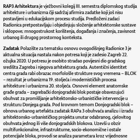
RAP3 Arhitektura
je vježbovni kolegij III. semestra diplomskog studija
arhitekture i urbanizma čiji sadržaj afirmira zadatke koji još nisu
postavljeni u edukacijskom procesu studija. Predloženi zadaci
Radionica pretpostavljaju i objedinjuju složenije arhitektonske sustave
i sklopove; mnogostrukost korištenja, događanja i značenja, zavisnost
urbanog ili drugog prostornog konteksta.
Zadatak
Polazište za tematsku osnovu ovogodišnjeg Radionice 3 je
aktualna situacija nastala nakon potresa koji je zadesio Zagreb 22.
ožujka 2020. U potresu je osobito stradao povijesni dio gradskog
središta Zagreba i njegova arhitektura grada. Autentični identitet
centra grada rabi obrazac morfološle strukture svog vremena – BLOK
– rezultat je urbanizma 19. stoljeća i modernističkih procesa
arhitekture i urbanizma 20. stoljeća. Osnovni element anatomske
građe grada – zagrebački donjogradski blok postaje obavezujući
obuhvat za promišljanje arhitektonsko-urbanističke intervencije u
strukturu Donjega grada. Pod krovnom temom Donjogradski blok –
obnova urbanog artefakta zadatak RAPa 3 obuhvaća analizu i izradu
arhitektonsko-urbanističkog projekta unutar odabranog, cjelovitog
obuhvata jednog ili više donjogradskih blokova. Uzevši u obzir
multifunkcionalne, infrastrukturne, socio-ekonomične i ostale
potencijale bloka, provodi se analiza parametara kroz vrijednosne