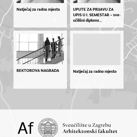
Natječaj za radna mjesta
UPU­TE ZA PRI­JA­VU ZA
UPIS U I. SE­MES­TAR – sve­
u­či­liš­ni di­plo­ms...
REKTOROVA NAGRADA
Natječaj za radno mjesto