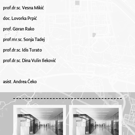
prof.dr.sc. Vesna Mikić
doc. Lovorka Prpić
prof. Goran Rako
prof.mr.sc. Sonja Tadej
prof.dr.sc. Idis Turato
prof.dr.sc. Dina Vulin Ileković
asist. Andrea Čeko