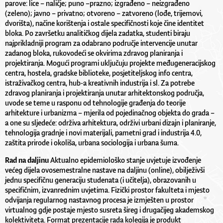
parove: lice – naličje; puno –prazno; izgrađeno – neizgrađeno
(zeleno); javno – privatno; otvoreno – zatvoreno (lođe, trijemovi,
dvorišta), načine korištenja i ostale specifičnosti koje čine identitet
bloka. Po završetku analitičkog dijela zadatka, studenti biraju
najprikladniji program za odabrano područje intervencije unutar
zadanog bloka, rukovodeći se okvirima zdravog planiranja i
projektiranja. Mogući programi uključuju projekte međugeneracijskog
centra, hostela, gradske biblioteke, posjetiteljskog info centra,
istraživačkog centra, hub-a kreativnih industrija i sl. Za potrebe
zdravog planiranja i projektiranja unutar arhitektonskog područja,
uvode se teme u rasponu od tehnologije građenja do teorije
arhitekture i urbanizma – mjerila od pojedinačnog objekta do grada –
a one su sljedeće: održiva arhitektura, održivi urbani dizajn i planiranje,
tehnologija gradnje i novi materijali, pametni grad i industrija 4.0,
zaštita prirode i okoliša, urbana sociologija i urbana šuma.
Rad na daljinu
Aktualno epidemiološko stanje uvjetuje izvođenje
većeg dijela ovosemestralne nastave na daljinu (online), obilježivši
jednu specifičnu generaciju studenata (i učitelja), obrazovanih u
specifičnim, izvanrednim uvjetima. Fizički prostor fakulteta i mjesto
odvijanja regularnog nastavnog procesa je izmješten u prostor
virtualnog gdje postaje mjesto susreta šireg i drugačijeg akademskog
kolektiviteta. Format prezentacije rada kolegija je produkt