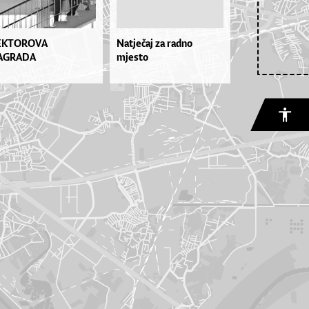
EKTOROVA
Natječaj za radno
AGRADA
mjesto