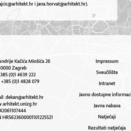
jcic@arhitekt.hr i jana.horvat@arhitekt.hr).
Andrije Kačića Miošića 26
Impressum
10000 Zagreb
Sveučilište
 +385 (0)1 4639 222
: +385 (0)1 4828 079
Intranet
Javno dostupne informaci
il:
dekan@arhitekt.hr
arhitekt.unizg.hr
Javna nabava
42061107444
Natječaji
N HR5623600001101225521
Rezultati natječaja