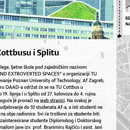
R
N
Cottbusu i Splitu
olege, ljetne škole pod zajedničkim nazivom
D EXTROVERTED SPACES" u organizaciji TU
ovanje Poznan University of Technology, Af Zagreb,
oru DAAD-a održat će se na TU Cottbus u
 19. lipnja i u Splitu od 27. kolovoza do 4. rujna.
oguće je pronaći na
web stranici
. Na svakoj je
djelovanje do 10 studenata Af-a, a isti studenti ne
na obje radionice. Svi će troškovi za studente biti
 zainteresirane studente Diplomskog i Doktorskog
mailom jave izv. prof. Branimiru Rajčiću i asist. Jani