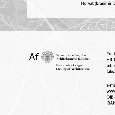
Horvat (branimir.ra
Fra 
HR-
tel:
faks
e-ma
www.
OIB 
IBA