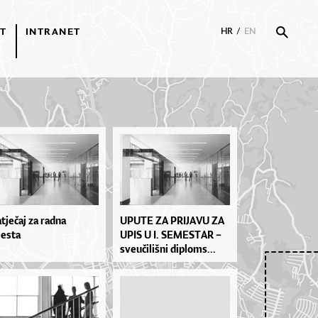
T
INTRANET
HR
/
EN
tječaj za radna
UPU­TE ZA PRI­JA­VU ZA
esta
UPIS U I. SE­MES­TAR –
sve­u­či­liš­ni di­plo­ms...