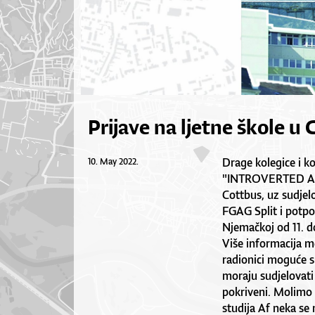
Prijave na ljetne škole u 
​Drage kolegice i k
10. May 2022.
"INTROVERTED AN
Cottbus, uz sudjel
FGAG Split i potp
Njemačkoj od 11. do
Više informacija m
radionici moguće su
moraju sudjelovati 
pokriveni. Molimo
studija Af neka se 