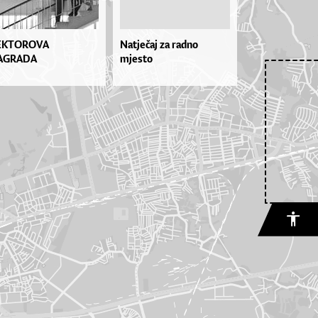
EKTOROVA
Natječaj za radno
AGRADA
mjesto