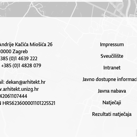
Andrije Kačića Miošića 26
Impressum
10000 Zagreb
Sveučilište
 +385 (0)1 4639 222
: +385 (0)1 4828 079
Intranet
Javno dostupne informaci
il:
dekan@arhitekt.hr
arhitekt.unizg.hr
Javna nabava
42061107444
Natječaji
N HR5623600001101225521
Rezultati natječaja