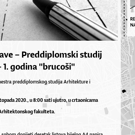
R
N
ave – Preddiplomski studij
 1. godina "brucoši"
stra preddiplomskog studija Arhitekture i
stopada 2020., u 8:00 sati ujutro, u crtaonicama
Arhitektonskog fakulteta.
 sobom donijeti desetak listova bijelog A4 papira,