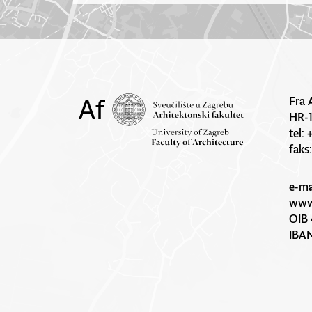
Fra 
HR-
tel:
faks
e-ma
www.
OIB 
IBA