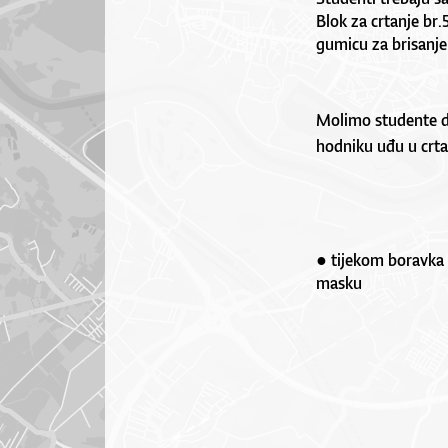
Blok za crtanje br.
gumicu za brisanje i
Molimo studente da
hodniku uđu u crta
● tijekom boravka 
masku