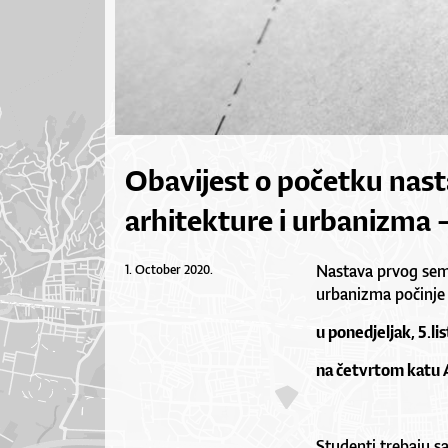
Obavijest o početku nast
arhitekture i urbanizma –
Nastava prvog seme
1. October 2020.
urbanizma počinje
u ponedjeljak, 5.li
na četvrtom katu 
Studenti trebaju sa