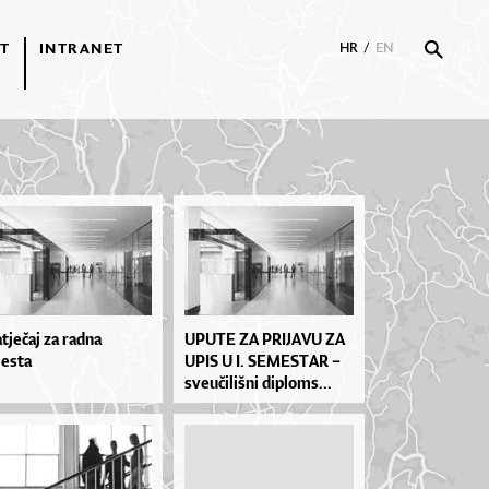
T
INTRANET
HR
/
EN
tječaj za radna
UPU­TE ZA PRI­JA­VU ZA
esta
UPIS U I. SE­MES­TAR –
sve­u­či­liš­ni di­plo­ms...