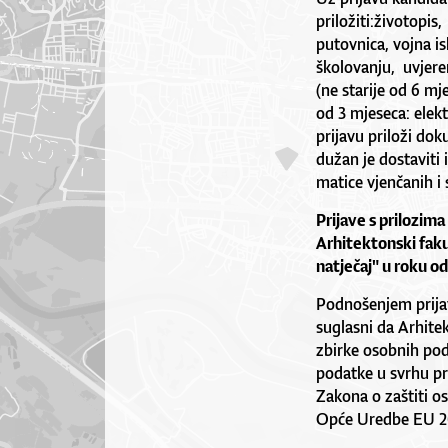
priložiti:životopis
putovnica, vojna i
školovanju, uvjere
(ne starije od 6 m
od 3 mjeseca: elekt
prijavu priloži dok
dužan je dostaviti 
matice vjenčanih i s
Prijave s prilozima
Arhitektonski faku
natječaj" u roku o
Podnošenjem prijave
suglasni da Arhitek
zbirke osobnih poda
podatke u svrhu p
Zakona o zaštiti o
Opće Uredbe EU 2