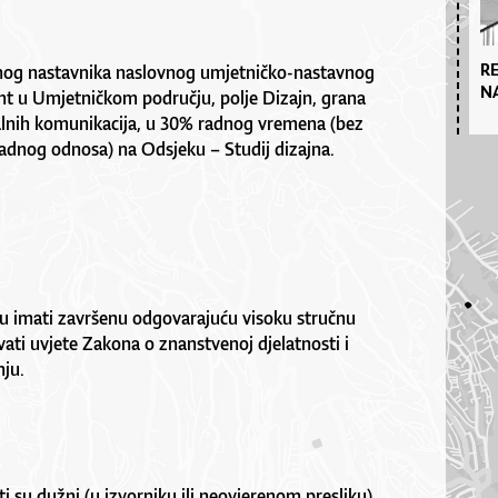
R
nastavnika naslovnog umjetničko-nastavnog
N
nt u Umjetničkom području, polje Dizajn, grana
alnih komunikacija, u 30% radnog vremena (bez
radnog odnosa) na Odsjeku – Studij dizajna.
u imati završenu odgovarajuću visoku stručnu
ati uvjete Zakona o znanstvenoj djelatnosti i
ju.
i su dužni (u izvorniku ili neovjerenom presliku)