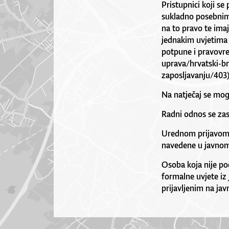
Pristupnici koji se
sukladno posebnim 
na to pravo te ima
jednakim uvjetima 
potpune i pravovre
uprava/hrvatski-br
zaposljavanju/403)
Na natječaj se mog
Radni odnos se zas
Urednom prijavom s
navedene u javnom
Osoba koja nije pod
formalne uvjete iz
prijavljenim na javn