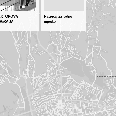
EKTOROVA
Natječaj za radno
AGRADA
mjesto