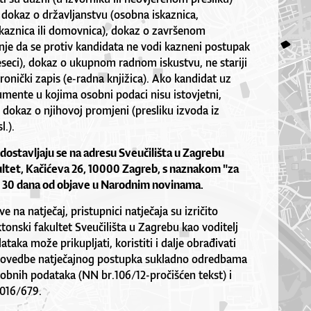
, dokaz o državljanstvu (osobna iskaznica,
skaznica ili domovnica), dokaz o završenom
nje da se protiv kandidata ne vodi kazneni postupak
jeseci), dokaz o ukupnom radnom iskustvu, ne stariji
ronički zapis (e-radna knjižica). Ako kandidat uz
umente u kojima osobni podaci nisu istovjetni,
i dokaz o njihovoj promjeni (presliku izvoda iz
l.).
 dostavljaju se na adresu Sveučilišta u Zagrebu
ltet, Kačićeva 26, 10000 Zagreb, s naznakom "za
d 30 dana od objave u Narodnim novinama.
 na natječaj, pristupnici natječaja su izričito
tonski fakultet Sveučilišta u Zagrebu kao voditelj
taka može prikupljati, koristiti i dalje obrađivati
rovedbe natječajnog postupka sukladno odredbama
sobnih podataka (NN br.106/12-pročišćen tekst) i
016/679.