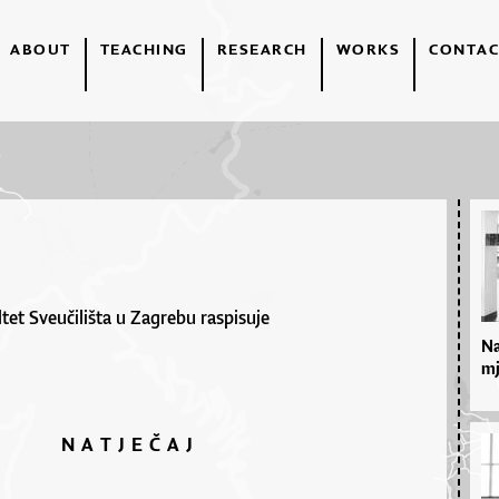
ABOUT
TEACHING
RESEARCH
WORKS
CONTAC
tet Sveučilišta u Zagrebu raspisuje
Na
mj
N A T J E Č A J