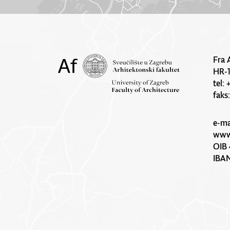
Fra 
HR-
tel:
faks
e-ma
www.
OIB 
IBA