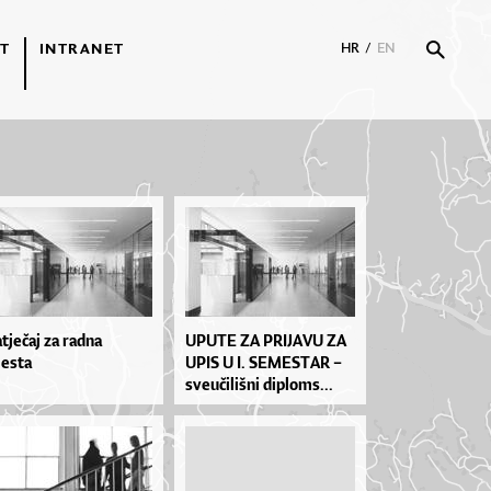
T
INTRANET
HR
/
EN
tječaj za radna
UPU­TE ZA PRI­JA­VU ZA
esta
UPIS U I. SE­MES­TAR –
sve­u­či­liš­ni di­plo­ms...