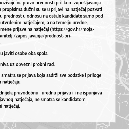
 pozivaju na pravo prednosti prilikom zapošljavanja
propisima dužni su se u prijavi na natječaj pozvati
ju prednost u odnosu na ostale kandidate samo pod
utvrđenim natječajem, a na temelju uredne,
mene prijave na natječaj (https://gov.hr/moja-
anitelji/zaposljavanje/prednost-pri-
.
u javiti osobe oba spola.
niva uz obvezni probni rad.
matra se prijava koja sadrži sve podatke i priloge
 natječaju.
nijela pravodobnu i urednu prijavu ili ne ispunjava
 javnog natječaja, ne smatra se kandidatom
i natječaj.