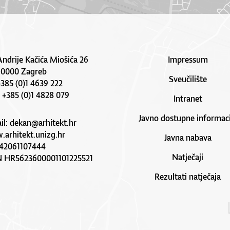
Andrije Kačića Miošića 26
Impressum
10000 Zagreb
Sveučilište
 +385 (0)1 4639 222
: +385 (0)1 4828 079
Intranet
Javno dostupne informaci
il:
dekan@arhitekt.hr
arhitekt.unizg.hr
Javna nabava
42061107444
Natječaji
N HR5623600001101225521
Rezultati natječaja