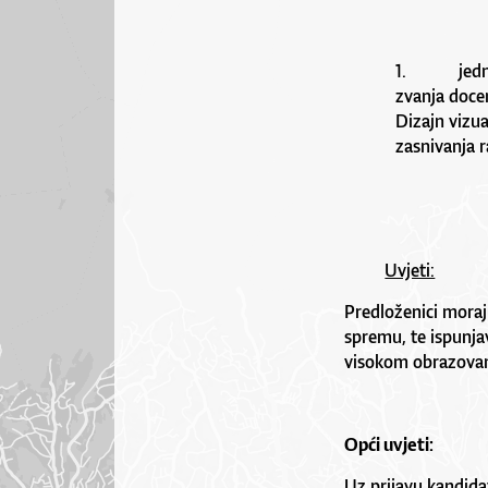
1. jednog 
zvanja doce
Dizajn vizu
zasnivanja 
Uvjeti:
Predloženici moraj
spremu, te ispunjav
visokom obrazovan
Opći uvjeti:
Uz prijavu kandidat