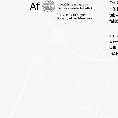
Fra 
HR-
tel:
faks
e-ma
www.
OIB 
IBA