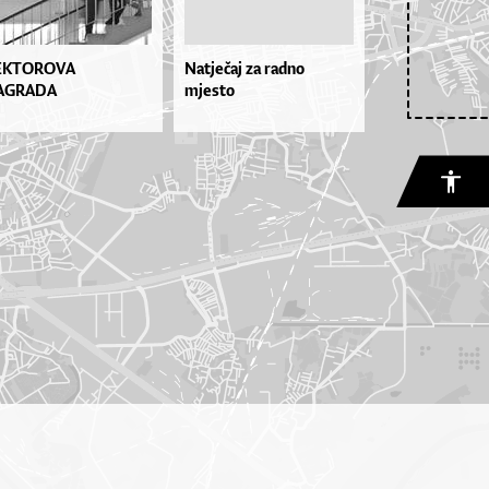
EKTOROVA
Natječaj za radno
AGRADA
mjesto