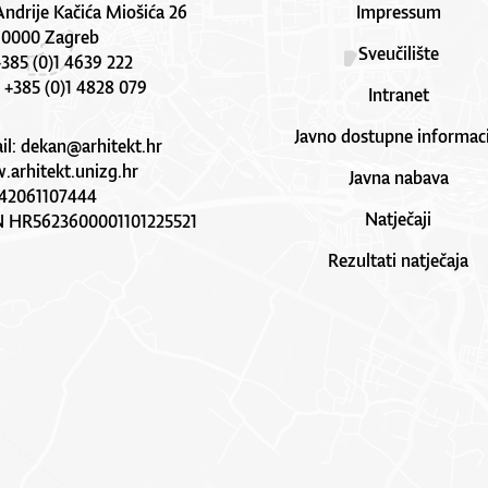
Andrije Kačića Miošića 26
Impressum
10000 Zagreb
Sveučilište
 +385 (0)1 4639 222
: +385 (0)1 4828 079
Intranet
Javno dostupne informaci
il:
dekan@arhitekt.hr
arhitekt.unizg.hr
Javna nabava
42061107444
Natječaji
N HR5623600001101225521
Rezultati natječaja