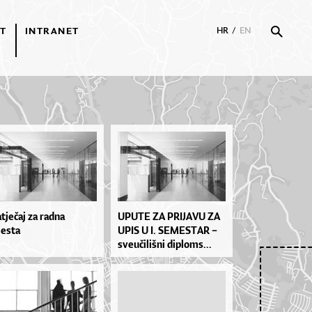
T
INTRANET
HR
/
EN
tječaj za radna
UPU­TE ZA PRI­JA­VU ZA
esta
UPIS U I. SE­MES­TAR –
sve­u­či­liš­ni di­plo­ms...