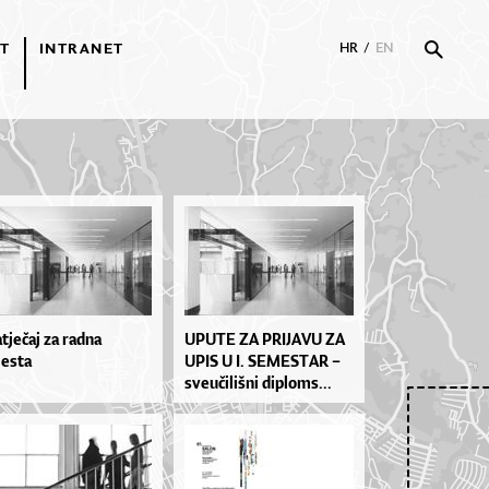
T
INTRANET
HR
/
EN
tječaj za radna
UPU­TE ZA PRI­JA­VU ZA
esta
UPIS U I. SE­MES­TAR –
sve­u­či­liš­ni di­plo­ms...