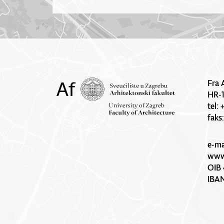
Fra 
HR-
tel:
faks
e-ma
www.
OIB 
IBA