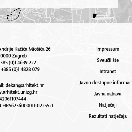
Andrije Kačića Miošića 26
Impressum
10000 Zagreb
Sveučilište
 +385 (0)1 4639 222
: +385 (0)1 4828 079
Intranet
Javno dostupne informaci
il:
dekan@arhitekt.hr
arhitekt.unizg.hr
Javna nabava
42061107444
Natječaji
N HR5623600001101225521
Rezultati natječaja