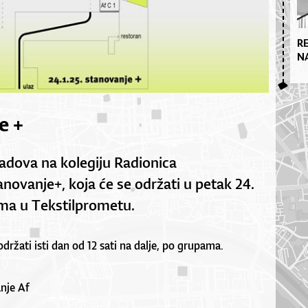
R
N
e +
adova na kolegiju Radionica
anovanje+, koja će se održati u petak 24.
cama u Tekstilprometu.
održati isti dan od 12 sati na dalje, po grupama.
nje Af