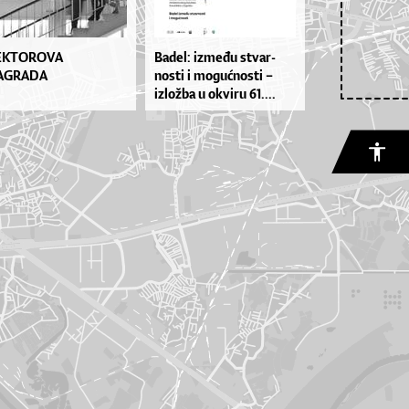
EKTOROVA
Ba­de­l: iz­me­đu stvar­
AGRADA
nos­ti i mo­gu­ćnos­ti –
izlož­ba u okvi­ru 61....