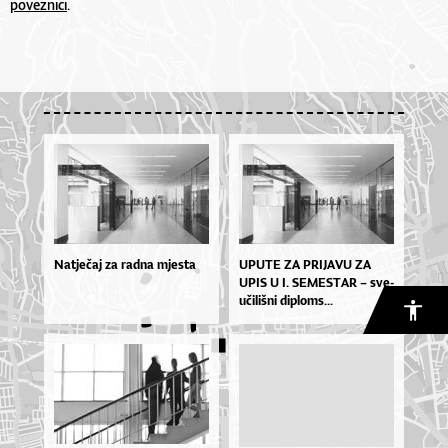
poveznici
.
Natječaj za radna mjesta
UPU­TE ZA PRI­JA­VU ZA
UPIS U I. SE­MES­TAR – sve­
u­či­liš­ni di­plo­ms...