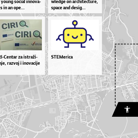
 yo­u­ng so­ci­al in­no­va­
wled­ge on ar­chi­te­ctu­re,
rs in an ope...
spa­ce and de­sig...
RI­-Cen­tar za is­tra­ži­
STEMerica
nje, ra­zvoj i ino­va­ci­je