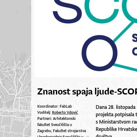
Znanost spaja ljude-SCO
Koordinator: FabLab
Dana 28. listopada 
Voditelj:
Roberto Vdović
projekta potpisala 
Partneri: Arhitektonski
s Ministarstvom rada
fakultet Sveučilišta u
Republike Hrvatske
Zagrebu, Fakultet strojarstva
društva.
i brodogradnje Sveučilišta u