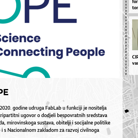
for
to­
CI­
va­
PE
2020. godine udruga FabLab u funkciji je nositelja
tripartitni ugovor o dodjeli bespovratnih sredstava
, mirovinskoga sustava, obitelji i socijalne politike
 i s Nacionalnom zakladom za razvoj civilnoga