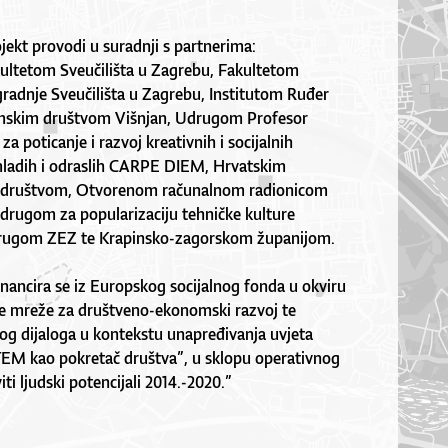
ekt provodi u suradnji s partnerima:
ultetom Sveučilišta u Zagrebu, Fakultetom
gradnje Sveučilišta u Zagrebu, Institutom Ruđer
mskim društvom Višnjan, Udrugom Profesor
a poticanje i razvoj kreativnih i socijalnih
 mladih i odraslih CARPE DIEM, Hrvatskim
im društvom, Otvorenom računalnom radionicom
Udrugom za popularizaciju tehničke kulture
rugom ZEZ te Krapinsko-zagorskom županijom.
nancira se iz Europskog socijalnog fonda u okviru
e mreže za društveno-ekonomski razvoj te
og dijaloga u kontekstu unapređivanja uvjeta
TEM kao pokretač društva”, u sklopu operativnog
i ljudski potencijali 2014.-2020.”