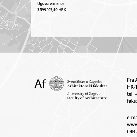
Ugovoreni iznos:
3.599.107,40 HRK
Fra 
HR-
tel:
faks
e-ma
www.
OIB 