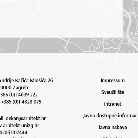
Andrije Kačića Miošića 26
Impressum
10000 Zagreb
Sveučilište
 +385 (0)1 4639 222
: +385 (0)1 4828 079
Intranet
Javno dostupne informaci
il:
dekan@arhitekt.hr
arhitekt.unizg.hr
Javna nabava
42061107444