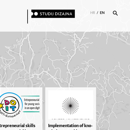
HR
/
EN
tre­pre­ne­u­ri­al skil­ls
Im­ple­men­ta­ti­on of kno­