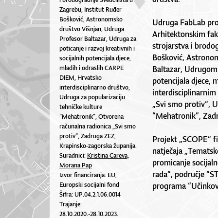
Zagrebu, Institut Ruđer
Bošković, Astronomsko
Udruga FabLab proj
društvo Višnjan, Udruga
Arhitektonskim fak
Profesor Baltazar, Udruga za
strojarstva i brodo
poticanje i razvoj kreativnih i
Bošković, Astrono
socijalnih potencijala djece,
mladih i odraslih CARPE
Baltazar, Udrugom z
DIEM, Hrvatsko
potencijala djece,
interdisciplinarno društvo,
interdisciplinarn
Udruga za popularizaciju
„Svi smo protiv“, 
tehničke kulture
“Mehatronik”, Zad
“Mehatronik”, Otvorena
računalna radionica „Svi smo
protiv“, Zadruga ZEZ,
Projekt „SCOPE“ fi
Krapinsko-zagorska županija.
natječaja „Tematsk
Suradnici:
Kristina Careva,
promicanje socijaln
Morana Pap
rada“, područje “S
Izvor financiranja: EU,
Europski socijalni fond
programa “Učinkovit
Šifra: UP.04.2.1.06.0014
Trajanje:
28.10.2020.-28.10.2023.