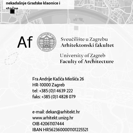
nekadašnje Gradske klaonice i
stočne...
Fra Andrije Kačića Miošića 26
HR-10000 Zagreb
tel: +385 (0)1 4639 222
faks: +385 (0)1 4828 079
e-mail:
dekan@arhitekt.hr
www.arhitekt.unizg.hr
OIB 42061107444
IBAN HR5623600001101225521