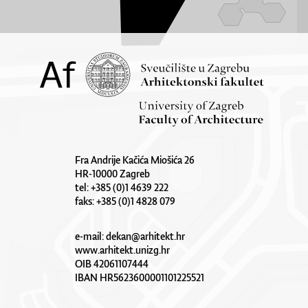
Fra Andrije Kačića Miošića 26
HR-10000 Zagreb
tel: +385 (0)1 4639 222
faks: +385 (0)1 4828 079
e-mail:
dekan@arhitekt.hr
www.arhitekt.unizg.hr
OIB 42061107444
IBAN HR5623600001101225521