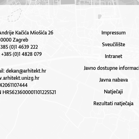
Andrije Kačića Miošića 26
Impressum
10000 Zagreb
Sveučilište
 +385 (0)1 4639 222
: +385 (0)1 4828 079
Intranet
Javno dostupne informaci
il:
dekan@arhitekt.hr
arhitekt.unizg.hr
Javna nabava
42061107444
Natječaji
N HR5623600001101225521
Rezultati natječaja