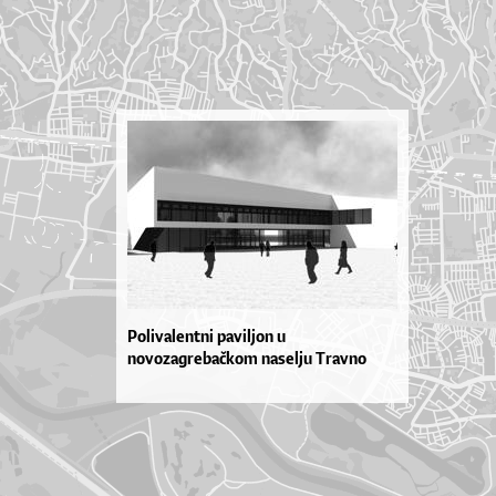
Polivalentni paviljon u
novozagrebačkom naselju Travno