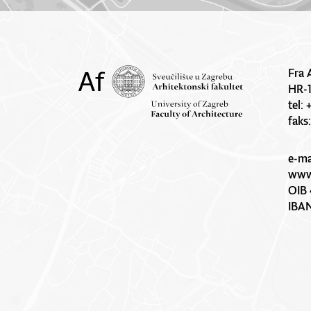
Fra 
HR-
tel:
faks
e-ma
www.
OIB 
IBA