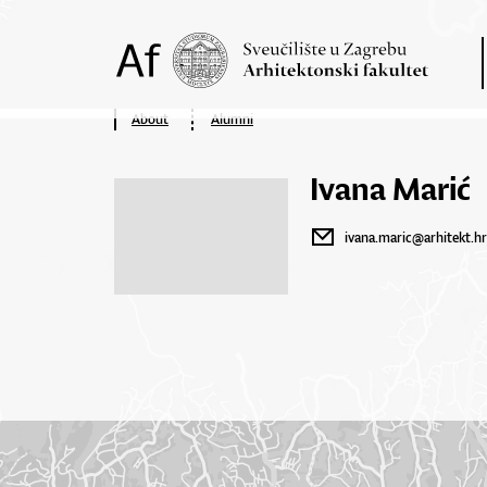
About
Alumni
Ivana Marić
ivana.maric@arhitekt.hr