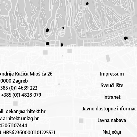
Andrije Kačića Miošića 26
Impressum
10000 Zagreb
Sveučilište
 +385 (0)1 4639 222
: +385 (0)1 4828 079
Intranet
Javno dostupne informaci
il:
dekan@arhitekt.hr
arhitekt.unizg.hr
Javna nabava
42061107444
Natječaji
N HR5623600001101225521