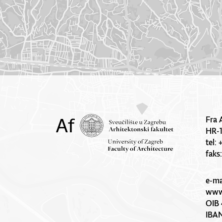
Fra 
HR-
tel:
faks
e-ma
www.
OIB 
IBA