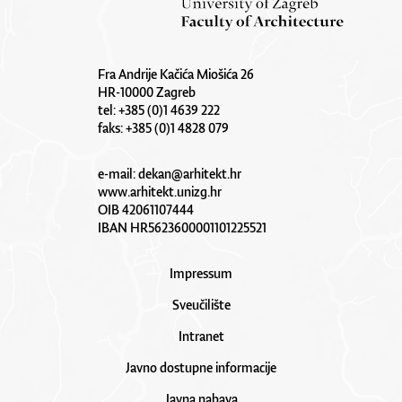
Fra Andrije Kačića Miošića 26
HR-10000 Zagreb
tel: +385 (0)1 4639 222
faks: +385 (0)1 4828 079
e-mail:
dekan@arhitekt.hr
www.arhitekt.unizg.hr
OIB 42061107444
IBAN HR5623600001101225521
Impressum
Sveučilište
Intranet
Javno dostupne informacije
Javna nabava