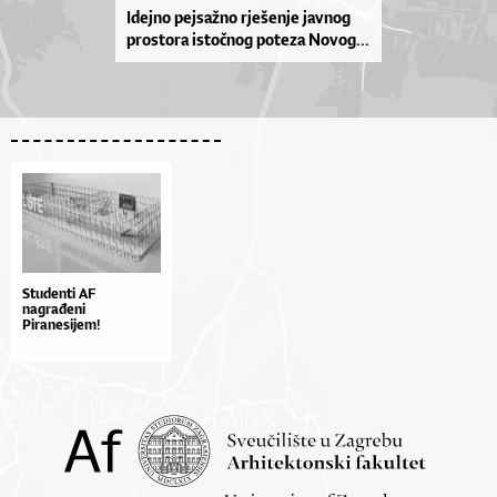
Idej­no pej­saž­no rje­še­nje jav­nog
pros­to­ra is­to­čnog po­te­za No­vo­g...
Studenti AF
nagrađeni
Piranesijem!