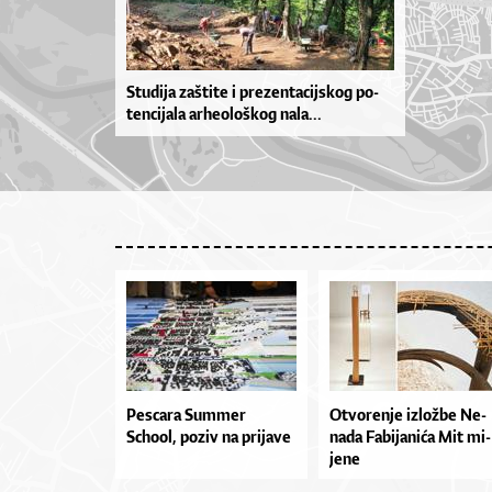
Stu­di­ja zaš­ti­te i pre­zen­ta­cij­skog po­
ten­ci­ja­la ar­he­o­loš­kog na­la­...
Pescara Summer
Otvo­re­nje izlož­be Ne­
School, poziv na prijave
na­da Fa­bi­ja­ni­ća Mit mi­
je­ne