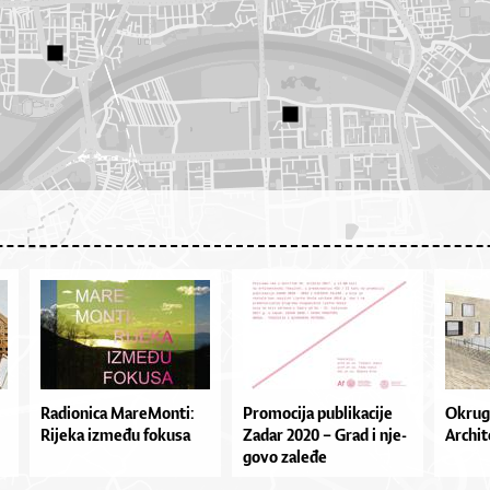
Ra­di­o­ni­ca Ma­re­Mon­ti:
Pro­mo­ci­ja pu­bli­ka­ci­je
Okrugl
Ri­je­ka iz­me­đu fo­ku­sa
Za­dar 2020 – Grad i nje­
Archit
go­vo za­le­đe