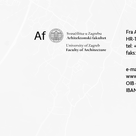
Fra 
HR-
tel:
faks
e-ma
www.
OIB 
IBA