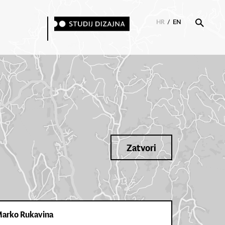
HR
/
EN
Zatvori