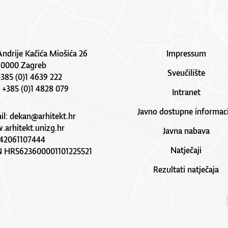
Andrije Kačića Miošića 26
Impressum
10000 Zagreb
Sveučilište
 +385 (0)1 4639 222
: +385 (0)1 4828 079
Intranet
Javno dostupne informaci
il:
dekan@arhitekt.hr
arhitekt.unizg.hr
Javna nabava
42061107444
Natječaji
N HR5623600001101225521
Rezultati natječaja