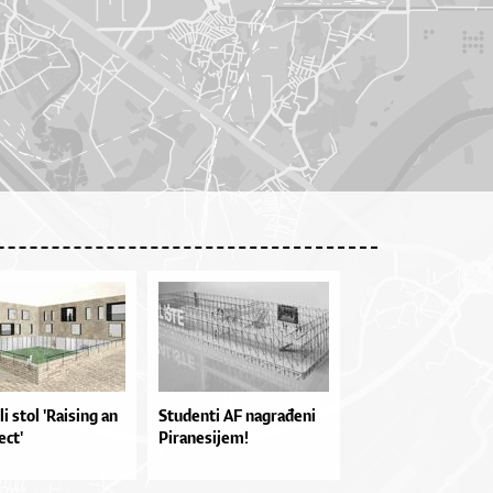
i stol 'Raising an
Studenti AF nagrađeni
ect'
Piranesijem!