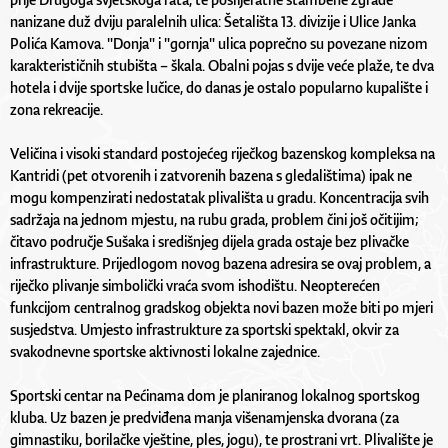
nanizane duž dviju paralelnih ulica: Šetališta 13. divizije i Ulice Janka
Polića Kamova. "Donja" i "gornja" ulica poprečno su povezane nizom
karakterističnih stubišta – škala. Obalni pojas s dvije veće plaže, te dva
hotela i dvije sportske lučice, do danas je ostalo popularno kupalište i
zona rekreacije.
Veličina i visoki standard postojećeg riječkog bazenskog kompleksa na
Kantridi (pet otvorenih i zatvorenih bazena s gledalištima) ipak ne
mogu kompenzirati nedostatak plivališta u gradu. Koncentracija svih
sadržaja na jednom mjestu, na rubu grada, problem čini još očitijim;
čitavo područje Sušaka i središnjeg dijela grada ostaje bez plivačke
infrastrukture. Prijedlogom novog bazena adresira se ovaj problem, a
riječko plivanje simbolički vraća svom ishodištu. Neopterećen
funkcijom centralnog gradskog objekta novi bazen može biti po mjeri
susjedstva. Umjesto infrastrukture za sportski spektakl, okvir za
svakodnevne sportske aktivnosti lokalne zajednice.
Sportski centar na Pećinama dom je planiranog lokalnog sportskog
kluba. Uz bazen je predviđena manja višenamjenska dvorana (za
gimnastiku, borilačke vještine, ples, jogu), te prostrani vrt. Plivalište je