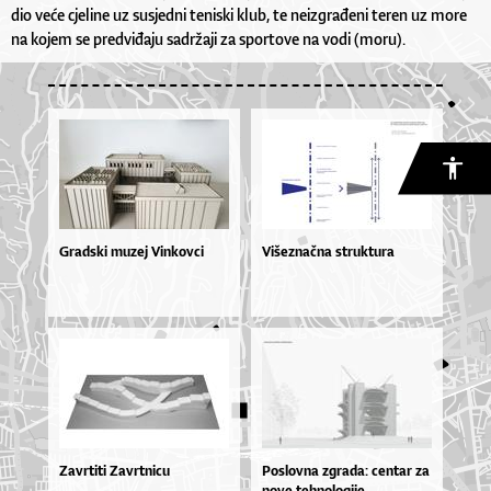
dio veće cjeline uz susjedni teniski klub, te neizgrađeni teren uz more
na kojem se predviđaju sadržaji za sportove na vodi (moru).
Gradski muzej Vinkovci
Višeznačna struktura
Zavrtiti Zavrtnicu
Po­slov­na zgra­da: cen­tar za
no­ve teh­no­lo­gi­je