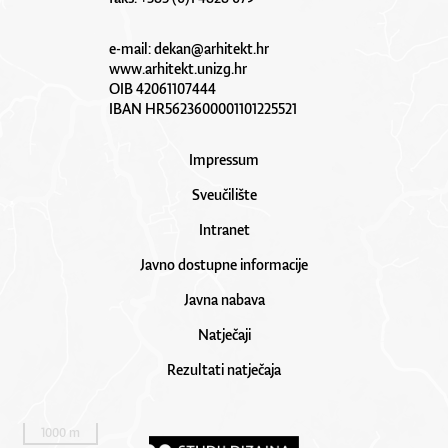
e-mail:
dekan@arhitekt.hr
www.arhitekt.unizg.hr
OIB 42061107444
IBAN HR5623600001101225521
Impressum
Sveučilište
Intranet
Javno dostupne informacije
Javna nabava
Natječaji
Rezultati natječaja
1000 m