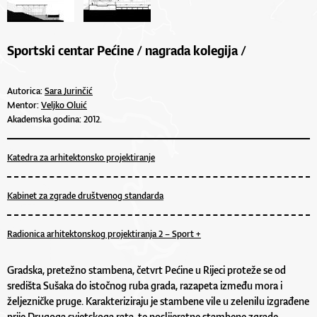
Sportski centar Pećine / nagrada kolegija /
Autorica:
Sara Jurinčić
Mentor:
Veljko Oluić
Akademska godina: 2012.
Katedra za arhitektonsko projektiranje
Kabinet za zgrade društvenog standarda
Radionica arhitektonskog projektiranja 2 – Sport +
Gradska, pretežno stambena, četvrt Pećine u Rijeci proteže se od
središta Sušaka do istočnog ruba grada, razapeta između mora i
željezničke pruge. Karakteriziraju je stambene vile u zelenilu izgrađene
prije Drugoga svjetskoga rata, te poslijeratne stambene zgrade