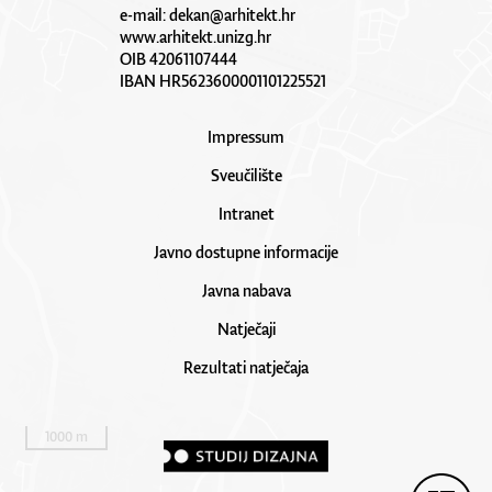
e-mail:
dekan@arhitekt.hr
www.arhitekt.unizg.hr
OIB 42061107444
IBAN HR5623600001101225521
Impressum
Sveučilište
Intranet
Javno dostupne informacije
Javna nabava
Natječaji
Rezultati natječaja
1000 m