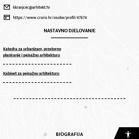
kkranjcec@arhitekt.hr
https://www.croris.hr/osobe/profil/47674
NASTAVNO DJELOVANJE
Katedra za urbanizam, prostorno
planiranje i pejsažnu arhitekturu
Kabinet za pejsažnu arhitekturu
BIOGRAFIJA