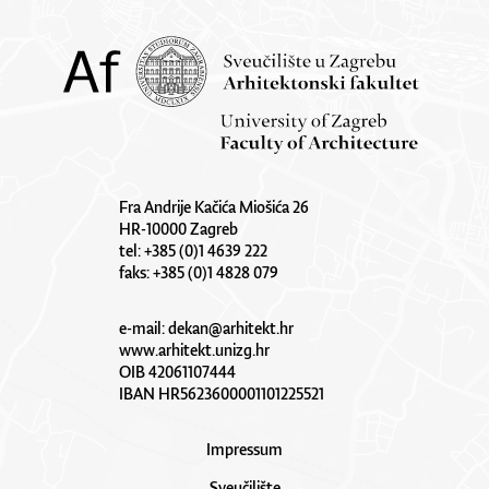
Fra Andrije Kačića Miošića 26
HR-10000 Zagreb
tel: +385 (0)1 4639 222
faks: +385 (0)1 4828 079
e-mail:
dekan@arhitekt.hr
www.arhitekt.unizg.hr
OIB 42061107444
IBAN HR5623600001101225521
Impressum
Sveučilište