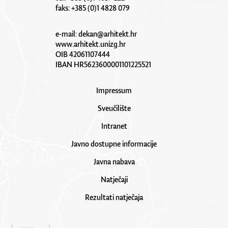
faks: +385 (0)1 4828 079
e-mail:
dekan@arhitekt.hr
www.arhitekt.unizg.hr
OIB 42061107444
IBAN HR5623600001101225521
Impressum
Sveučilište
Intranet
Javno dostupne informacije
Javna nabava
Natječaji
Rezultati natječaja