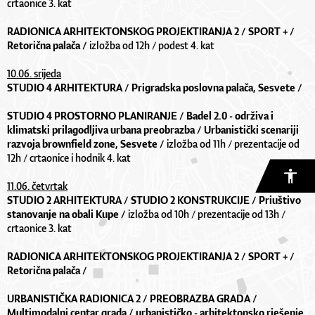
crtaonice 3. kat
RADIONICA ARHITEKTONSKOG PROJEKTIRANJA 2 / SPORT + /
Retorična palača /
izložba od 12h / podest 4. kat
10.06. srijeda
STUDIO 4 ARHITEKTURA / Prigradska poslovna palača, Sesvete /
STUDIO 4 PROSTORNO PLANIRANJE / Badel 2.0 - održiva i
klimatski prilagodljiva urbana preobrazba / Urbanistički scenariji
razvoja brownfield zone, Sesvete /
izložba od 11h / prezentacije od
12h / crtaonice i hodnik 4. kat
11.06. četvrtak
STUDIO 2 ARHITEKTURA / STUDIO 2 KONSTRUKCIJE / Priuštivo
stanovanje na obali Kupe /
izložba od 10h / prezentacije od 13h /
crtaonice 3. kat
RADIONICA ARHITEKTONSKOG PROJEKTIRANJA 2 / SPORT + /
Retorična palača /
URBANISTIČKA RADIONICA 2 / PREOBRAZBA GRADA /
Multimodalni centar grada / urbanističko - arhitektonsko rješenje