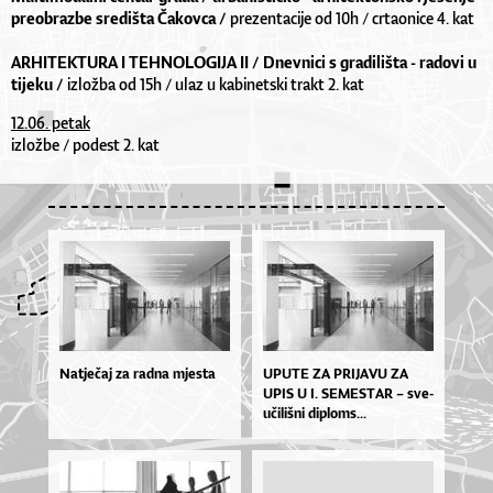
preobrazbe središta Čakovca /
prezentacije od 10h / crtaonice 4. kat
ARHITEKTURA I TEHNOLOGIJA II / Dnevnici s gradilišta - radovi u
tijeku /
izložba od 15h / ulaz u kabinetski trakt 2. kat
12.06. petak
izložbe / podest 2. kat
Natječaj za radna mjesta
UPU­TE ZA PRI­JA­VU ZA
UPIS U I. SE­MES­TAR – sve­
u­či­liš­ni di­plo­ms...