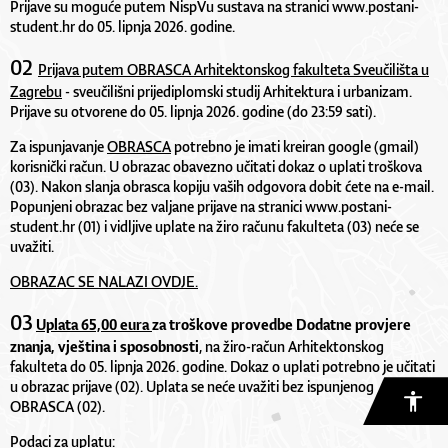
Prijave su moguće putem NispVu sustava na stranici
www.postani-
student.hr
do 05. lipnja 2026. godine.
02
Prijava putem
OBRASCA
Arhitektonskog fakulteta Sveučilišta u
Zagrebu
- sveučilišni prijediplomski studij Arhitektura i urbanizam.
Prijave su otvorene do 05. lipnja 2026. godine (do 23:59 sati).
Za ispunjavanje
OBRASCA
potrebno je imati kreiran google (gmail)
korisnički račun. U obrazac obavezno učitati dokaz o uplati troškova
(03). Nakon slanja obrasca kopiju vaših odgovora dobit ćete na e-mail.
Popunjeni obrazac bez valjane prijave na stranici
www.
postani-
student
.hr
(01) i vidljive uplate na žiro računu fakulteta (03) neće se
uvažiti.
OBRAZAC SE NALAZI OVDJE.
03
Uplata 65,00 eura
za troškove
provedbe Dodatne provjere
znanja, vještina i sposobnosti
, na žiro-račun Arhitektonskog
fakulteta do 05. lipnja 2026. godine. Dokaz o uplati potrebno je učitati
u obrazac prijave (02). Uplata se neće uvažiti bez ispunjenog
OBRASCA (02).
Podaci za uplatu: