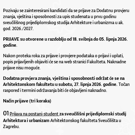
Pozivaju se zainteresirani kandidati da se prijave za Dodatnu provjeru
znanja, vještina i sposobnosti za upis studenata u prvu godinu
sveučilišnog prijediplomskog studija Arhitekture i urbanizma u ak.
god. 2026./2027.
PRIJAVE su otvorene u razdoblju od 18. svibnja do 05. lipnja 2026.
godine
.
Nakon proteka roka za prijave i provjere podataka o prijavi i uplati,
popis prijavljenih objaviti će se na web stranici Fakulteta. Naknadne
prijave nisu moguće.
Dodatna provjera znanja, vještina i sposobnosti održat će se na
Arhitektonskom fakultetu u subotu, 27. lipnja 2026. godine.
Točan
raspored i termini održavanja biti će objavljeni naknadno.
Način prijave
(tri koraka)
01
Prijava na
postani-student
za sveučilišni prijediplomski studij
Arhitektura i urbanizam
Arhitektonskog fakulteta Sveučilišta u
Zagrebu.