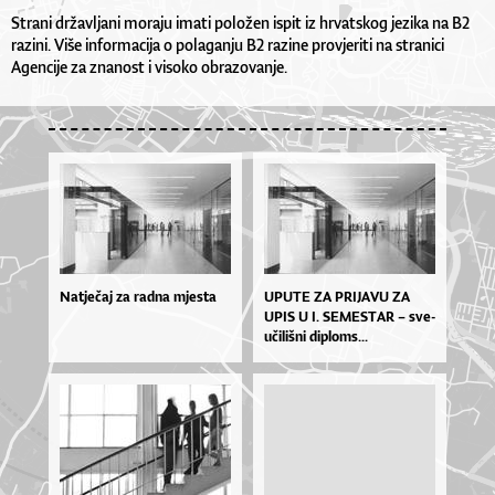
Strani državljani moraju imati položen ispit iz hrvatskog jezika na B2
razini. Više informacija o polaganju B2 razine provjeriti na stranici
Agencije za znanost i visoko obrazovanje.
Natječaj za radna mjesta
UPU­TE ZA PRI­JA­VU ZA
UPIS U I. SE­MES­TAR – sve­
u­či­liš­ni di­plo­ms...