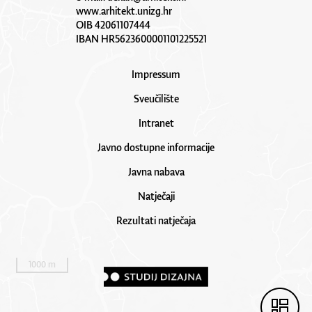
www.arhitekt.unizg.hr
OIB 42061107444
IBAN HR5623600001101225521
Impressum
Sveučilište
Intranet
Javno dostupne informacije
Javna nabava
Natječaji
Rezultati natječaja
1000 m