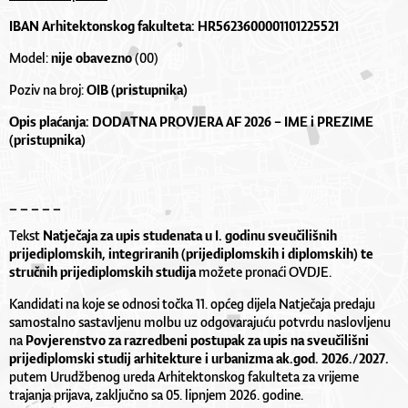
IBAN Arhitektonskog fakulteta: HR5623600001101225521
Model:
nije obavezno
(00)
Poziv na broj:
OIB
(pristupnika)
Opis plaćanja: DODATNA PROVJERA AF 2026 – IME i PREZIME
(pristupnika)
_ _ _ _ _
Tekst
Natječaja za upis studenata u I. godinu sveučilišnih
prijediplomskih, integriranih (prijediplomskih i diplomskih) te
stručnih prijediplomskih
studija
možete pronaći
OVDJE
.
Kandidati na koje se odnosi točka 11. općeg dijela Natječaja predaju
samostalno sastavljenu molbu uz odgovarajuću potvrdu naslovljenu
na
Povjerenstvo za razredbeni postupak za upis na sveučilišni
prijediplomski studij arhitekture i urbanizma ak.god. 2026./2027.
putem Urudžbenog ureda Arhitektonskog fakulteta za vrijeme
trajanja prijava, zaključno sa 05. lipnjem 2026. godine.