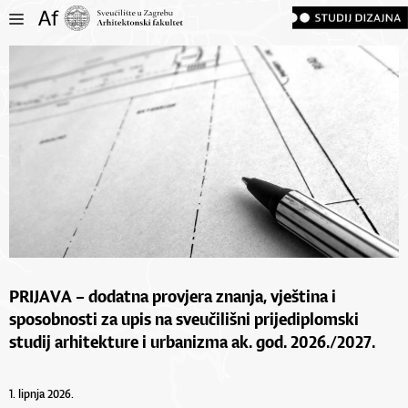
PRIJAVA – dodatna provjera znanja, vještina i
sposobnosti za upis na sveučilišni prijediplomski
studij arhitekture i urbanizma ak. god. 2026./2027.
1. lipnja 2026.